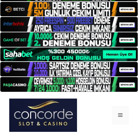
İçeriğe
atla
Menü