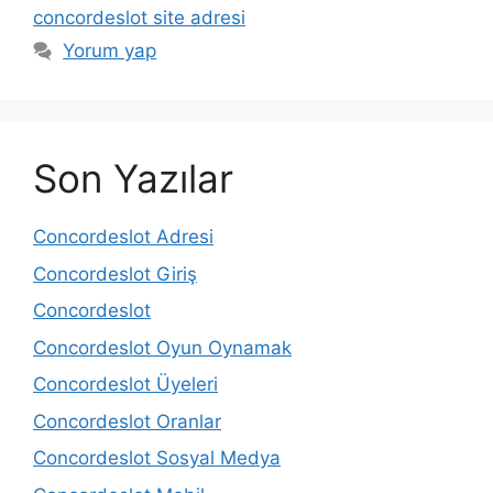
concordeslot site adresi
Yorum yap
Son Yazılar
Concordeslot Adresi
Concordeslot Giriş
Concordeslot
Concordeslot Oyun Oynamak
Concordeslot Üyeleri
Concordeslot Oranlar
Concordeslot Sosyal Medya