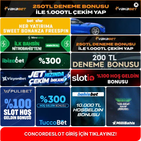
×
CONCORDESLOT GİRİŞ İÇİN TIKLAYINIZ!