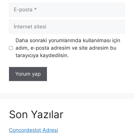
E-
posta
İnternet
sitesi
Daha sonraki yorumlarımda kullanılması için
adım, e-posta adresim ve site adresim bu
tarayıcıya kaydedilsin.
Son Yazılar
Concordeslot Adresi