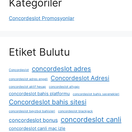
Kategoriler
Concordeslot Promosyonlar
Etiket Bulutu
concordeslot adres
Concordeslot
Concordeslot Adresi
concordeslot adres engeli
concordeslot aktif hesap
concordeslot altyapı
concordeslot bahis platformu
concordeslot bahis seçenekleri
Concordeslot bahis sitesi
concordeslot beyzbol bahisleri
concordeslot blackjack
concordeslot canli
concordeslot bonus
concordeslot canli maç izle