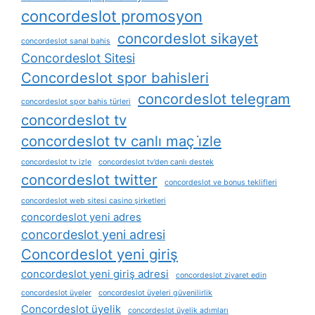
concordeslot promosyon
concordeslot sikayet
concordeslot sanal bahis
Concordeslot Sitesi
Concordeslot spor bahisleri
concordeslot telegram
concordeslot spor bahis türleri
concordeslot tv
concordeslot tv canlı maç i̇zle
concordeslot tv izle
concordeslot tv’den canlı destek
concordeslot twitter
concordeslot ve bonus teklifleri
concordeslot web sitesi casino şirketleri
concordeslot yeni adres
concordeslot yeni adresi
Concordeslot yeni giriş
concordeslot yeni giriş adresi
concordeslot ziyaret edin
concordeslot üyeler
concordeslot üyeleri güvenilirlik
Concordeslot üyelik
concordeslot üyelik adımları