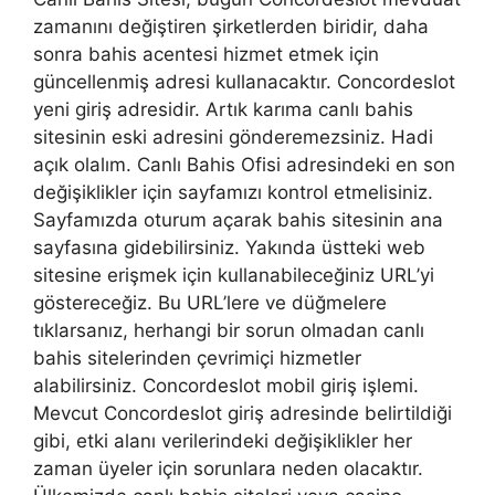
zamanını değiştiren şirketlerden biridir, daha
sonra bahis acentesi hizmet etmek için
güncellenmiş adresi kullanacaktır. Concordeslot
yeni giriş adresidir. Artık karıma canlı bahis
sitesinin eski adresini gönderemezsiniz. Hadi
açık olalım. Canlı Bahis Ofisi adresindeki en son
değişiklikler için sayfamızı kontrol etmelisiniz.
Sayfamızda oturum açarak bahis sitesinin ana
sayfasına gidebilirsiniz. Yakında üstteki web
sitesine erişmek için kullanabileceğiniz URL’yi
göstereceğiz. Bu URL’lere ve düğmelere
tıklarsanız, herhangi bir sorun olmadan canlı
bahis sitelerinden çevrimiçi hizmetler
alabilirsiniz. Concordeslot mobil giriş işlemi.
Mevcut Concordeslot giriş adresinde belirtildiği
gibi, etki alanı verilerindeki değişiklikler her
zaman üyeler için sorunlara neden olacaktır.