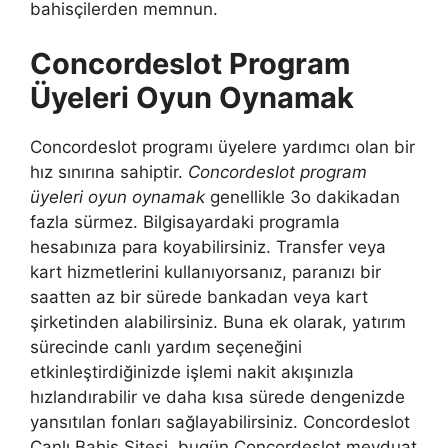
bahisçilerden memnun.
Concordeslot Program
Üyeleri Oyun Oynamak
Concordeslot programı üyelere yardımcı olan bir
hız sınırına sahiptir.
Concordeslot program
üyeleri oyun oynamak
genellikle 3o dakikadan
fazla sürmez. Bilgisayardaki programla
hesabınıza para koyabilirsiniz. Transfer veya
kart hizmetlerini kullanıyorsanız, paranızı bir
saatten az bir sürede bankadan veya kart
şirketinden alabilirsiniz. Buna ek olarak, yatırım
sürecinde canlı yardım seçeneğini
etkinleştirdiğinizde işlemi nakit akışınızla
hızlandırabilir ve daha kısa sürede dengenizde
yansıtılan fonları sağlayabilirsiniz. Concordeslot
Canlı Bahis Sitesi, bugün Concordeslot mevduat