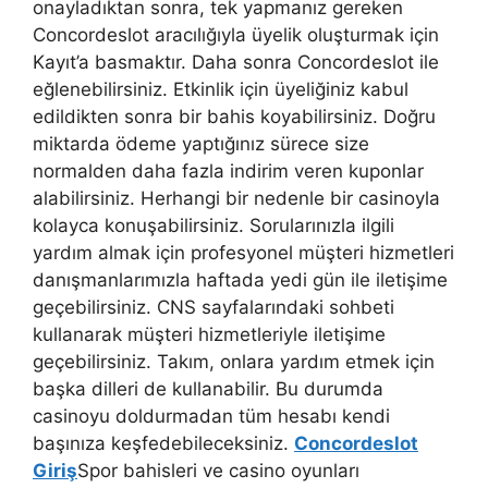
onayladıktan sonra, tek yapmanız gereken
Concordeslot aracılığıyla üyelik oluşturmak için
Kayıt’a basmaktır. Daha sonra Concordeslot ile
eğlenebilirsiniz. Etkinlik için üyeliğiniz kabul
edildikten sonra bir bahis koyabilirsiniz. Doğru
miktarda ödeme yaptığınız sürece size
normalden daha fazla indirim veren kuponlar
alabilirsiniz. Herhangi bir nedenle bir casinoyla
kolayca konuşabilirsiniz. Sorularınızla ilgili
yardım almak için profesyonel müşteri hizmetleri
danışmanlarımızla haftada yedi gün ile iletişime
geçebilirsiniz. CNS sayfalarındaki sohbeti
kullanarak müşteri hizmetleriyle iletişime
geçebilirsiniz. Takım, onlara yardım etmek için
başka dilleri de kullanabilir. Bu durumda
casinoyu doldurmadan tüm hesabı kendi
başınıza keşfedebileceksiniz.
Concordeslot
Giriş
Spor bahisleri ve casino oyunları