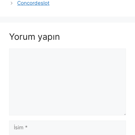
Concordeslot
Yorum yapın
Yorum
İsim