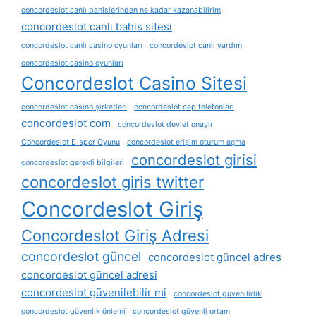
concordeslot canlı bahislerinden ne kadar kazanabilirim
concordeslot canlı bahis sitesi
concordeslot canlı casino oyunları
concordeslot canlı yardım
concordeslot casino oyunları
Concordeslot Casino Sitesi
concordeslot casino şirketleri
concordeslot cep telefonları
concordeslot com
concordeslot devlet onaylı
Concordeslot E-spor Oyunu
concordeslot erişim oturum açma
concordeslot girisi
concordeslot gerekli bilgileri
concordeslot giris twitter
Concordeslot Giriş
Concordeslot Giriş Adresi
concordeslot güncel
concordeslot güncel adres
concordeslot güncel adresi
concordeslot güvenilebilir mi
concordeslot güvenilirlik
concordeslot güvenlik önlemi
concordeslot güvenli ortam