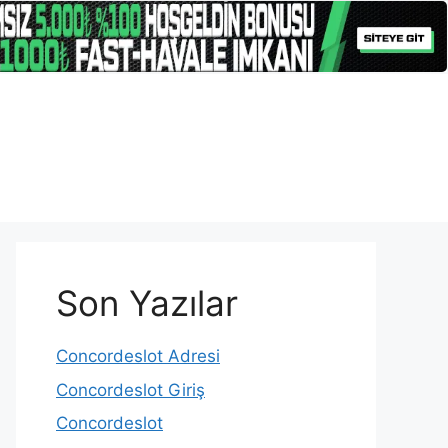
Son Yazılar
Concordeslot Adresi
Concordeslot Giriş
Concordeslot