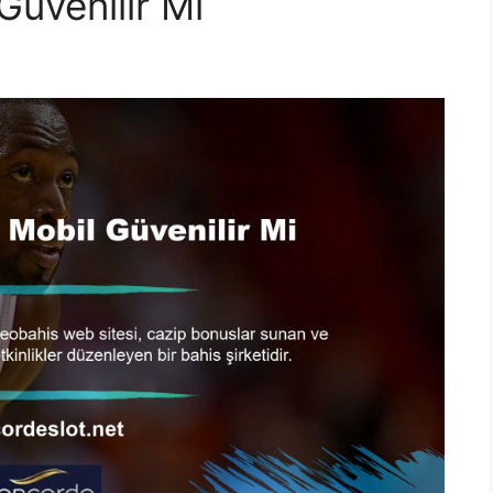
Güvenilir Mi