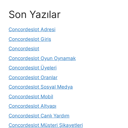
Son Yazılar
Concordeslot Adresi
Concordeslot Giriş
Concordeslot
Concordeslot Oyun Oynamak
Concordeslot Üyeleri
Concordeslot Oranlar
Concordeslot Sosyal Medya
Concordeslot Mobil
Concordeslot Altyapı
Concordeslot Canlı Yardım
Concordeslot Müşteri Şikayetleri