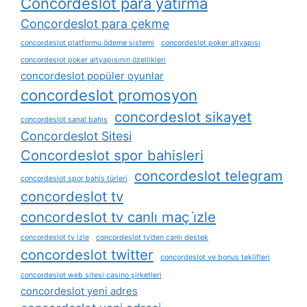
Concordeslot para yatırma
Concordeslot para çekme
concordeslot platformu ödeme sistemi
concordeslot poker altyapısı
concordeslot poker altyapısının özellikleri
concordeslot popüler oyunlar
concordeslot promosyon
concordeslot sikayet
concordeslot sanal bahis
Concordeslot Sitesi
Concordeslot spor bahisleri
concordeslot telegram
concordeslot spor bahis türleri
concordeslot tv
concordeslot tv canlı maç i̇zle
concordeslot tv izle
concordeslot tv’den canlı destek
concordeslot twitter
concordeslot ve bonus teklifleri
concordeslot web sitesi casino şirketleri
concordeslot yeni adres