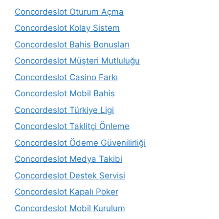
Concordeslot Oturum Açma
Concordeslot Kolay Sistem
Concordeslot Bahis Bonusları
Concordeslot Müşteri Mutluluğu
Concordeslot Casino Farkı
Concordeslot Mobil Bahis
Concordeslot Türkiye Ligi
Concordeslot Taklitçi Önleme
Concordeslot Ödeme Güvenilirliği
Concordeslot Medya Takibi
Concordeslot Destek Servisi
Concordeslot Kapalı Poker
Concordeslot Mobil Kurulum