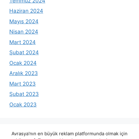
Temmuz 2024
Haziran 2024
Mayıs 2024
Nisan 2024
Mart 2024
Şubat 2024
Ocak 2024
Aralık 2023
Mart 2023
Şubat 2023
Ocak 2023
Avrasya'nın en büyük reklam platformunda olmak için