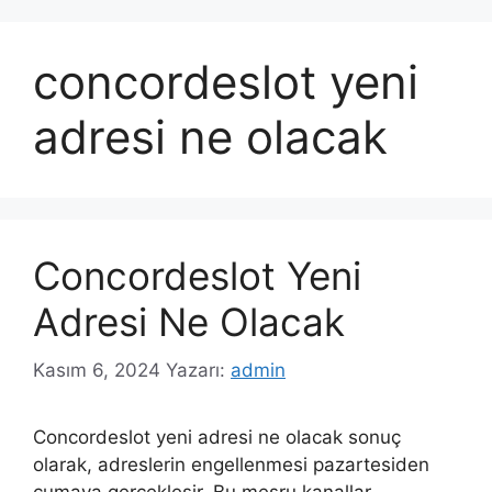
concordeslot yeni
adresi ne olacak
Concordeslot Yeni
Adresi Ne Olacak
Kasım 6, 2024
Yazarı:
admin
Concordeslot yeni adresi ne olacak sonuç
olarak, adreslerin engellenmesi pazartesiden