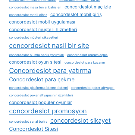
concordeslot maç izle
concordeslot masa tenisi bahisleri
concordeslot mobil giriş
concordeslot mobil cihaz
concordeslot mobil uygulaması
concordeslot müşteri hizmetleri
concordeslot müşteri şikayetleri
concordeslot nasil bir site
concordeslot olumlu bahis yorumları
concordeslot oturum açma
concordeslot oyun sitesi
concordeslot para kazanın
Concordeslot para yatırma
Concordeslot para çekme
concordeslot platformu ödeme sistemi
concordeslot poker altyapısı
concordeslot poker altyapısının özellikleri
concordeslot popüler oyunlar
concordeslot promosyon
concordeslot sikayet
concordeslot sanal bahis
Concordeslot Sitesi