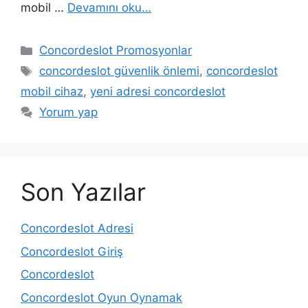
mobil …
Devamını oku…
Kategoriler
Concordeslot Promosyonlar
Etiketler
concordeslot güvenlik önlemi
,
concordeslot
mobil cihaz
,
yeni adresi concordeslot
Yorum yap
Son Yazılar
Concordeslot Adresi
Concordeslot Giriş
Concordeslot
Concordeslot Oyun Oynamak