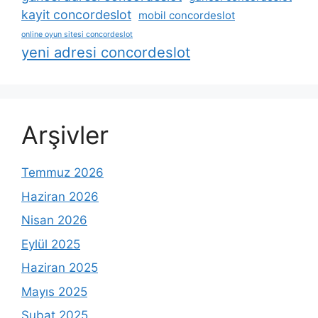
kayit concordeslot
mobil concordeslot
online oyun sitesi concordeslot
yeni adresi concordeslot
Arşivler
Temmuz 2026
Haziran 2026
Nisan 2026
Eylül 2025
Haziran 2025
Mayıs 2025
Şubat 2025