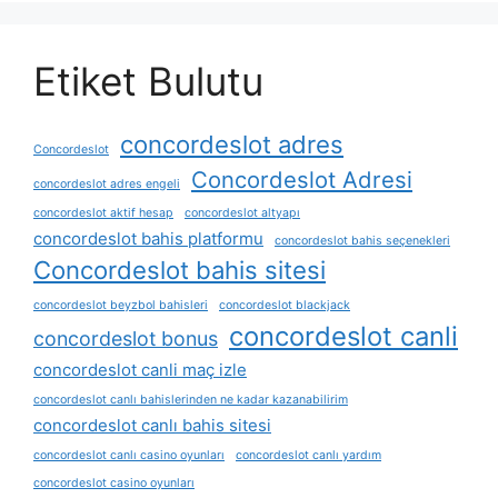
Etiket Bulutu
concordeslot adres
Concordeslot
Concordeslot Adresi
concordeslot adres engeli
concordeslot aktif hesap
concordeslot altyapı
concordeslot bahis platformu
concordeslot bahis seçenekleri
Concordeslot bahis sitesi
concordeslot beyzbol bahisleri
concordeslot blackjack
concordeslot canli
concordeslot bonus
concordeslot canli maç izle
concordeslot canlı bahislerinden ne kadar kazanabilirim
concordeslot canlı bahis sitesi
concordeslot canlı casino oyunları
concordeslot canlı yardım
concordeslot casino oyunları