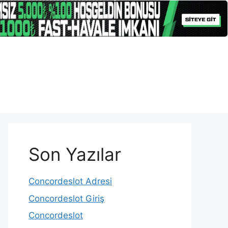
Son Yazılar
Concordeslot Adresi
Concordeslot Giriş
Concordeslot