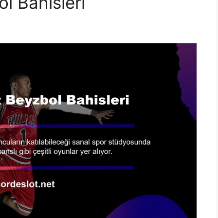
l Bahisleri