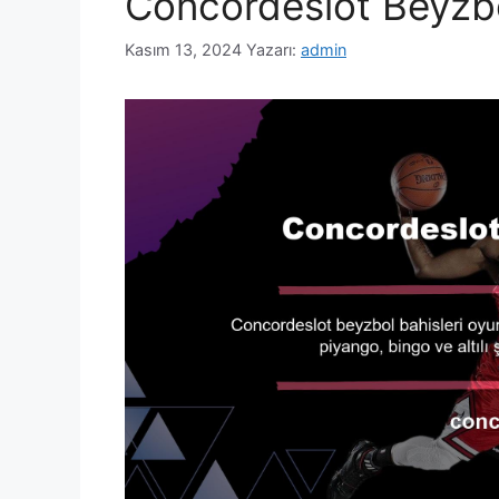
Concordeslot Beyzbo
Kasım 13, 2024
Yazarı:
admin