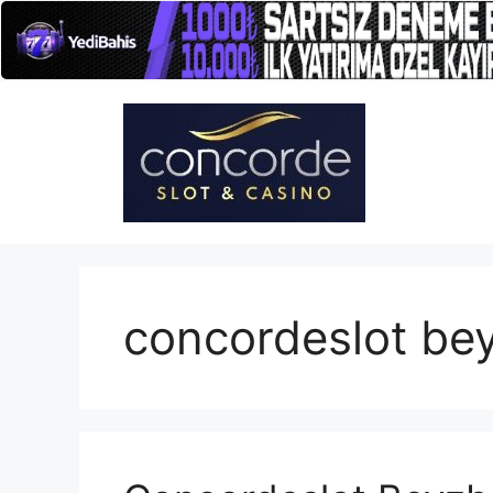
İçeriğe
atla
concordeslot bey