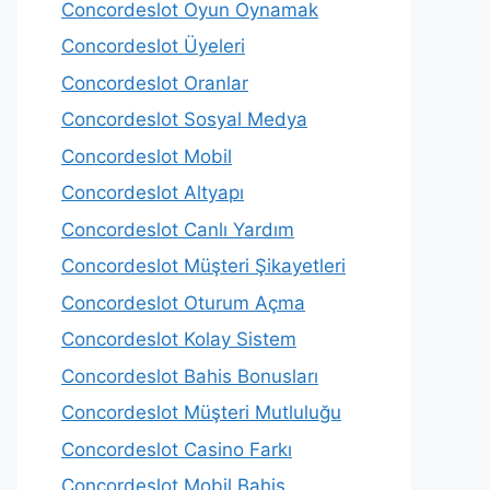
Concordeslot Oyun Oynamak
Concordeslot Üyeleri
Concordeslot Oranlar
Concordeslot Sosyal Medya
Concordeslot Mobil
Concordeslot Altyapı
Concordeslot Canlı Yardım
Concordeslot Müşteri Şikayetleri
Concordeslot Oturum Açma
Concordeslot Kolay Sistem
Concordeslot Bahis Bonusları
Concordeslot Müşteri Mutluluğu
Concordeslot Casino Farkı
Concordeslot Mobil Bahis