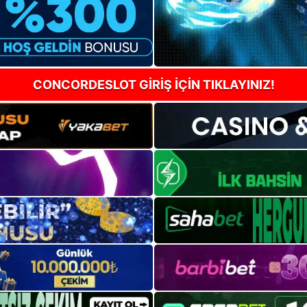
CONCORDESLOT GİRİŞ İÇİN TIKLAYINIZ!