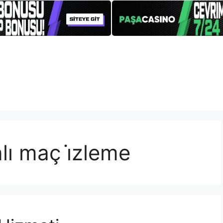
lı maç i̇zleme