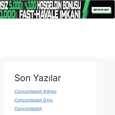
Son Yazılar
Concordeslot Adresi
Concordeslot Giriş
Concordeslot