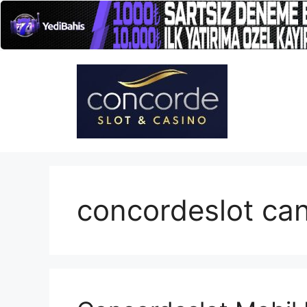
İçeriğe
atla
concordeslot can