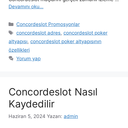
Devamını oku…
Kategoriler
Concordeslot Promosyonlar
Etiketler
concordeslot adres
,
concordeslot poker
altyapısı
,
concordeslot poker altyapısının
özellikleri
Yorum yap
Concordeslot Nasıl
Kaydedilir
Haziran 5, 2024
Yazarı:
admin