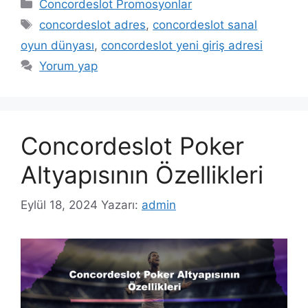
Kategoriler
Concordeslot Promosyonlar
Etiketler
concordeslot adres
,
concordeslot sanal
oyun dünyası
,
concordeslot yeni giriş adresi
Yorum yap
Concordeslot Poker
Altyapısının Özellikleri
Eylül 18, 2024
Yazarı:
admin