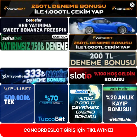
×
CONCORDESLOT GİRİŞ İÇİN TIKLAYINIZ!