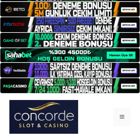
İçeriğe
atla
Menü