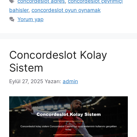
concordeslot adres
,
concordeslot çevrimiçi
bahisler
,
concordeslot oyun oynamak
Yorum yap
Concordeslot Kolay
Sistem
Eylül 27, 2025
Yazarı:
admin