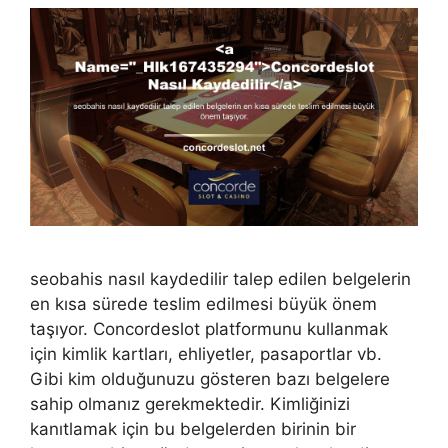
seobahis nasıl kaydedilir talep edilen belgelerin
en kısa sürede teslim edilmesi büyük önem
taşıyor. Concordeslot platformunu kullanmak
için kimlik kartları, ehliyetler, pasaportlar vb.
Gibi kim olduğunuzu gösteren bazı belgelere
sahip olmanız gerekmektedir. Kimliğinizi
kanıtlamak için bu belgelerden birinin bir