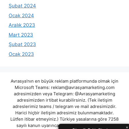
Şubat 2024
Ocak 2024
Aralık 2023
Mart 2023
Şubat 2023
Ocak 2023
Avrasya'nın en büyük reklam platformunda olmak için
Microsoft Teams:
reklam@avrasyamarketing.com
adresimizden veya Telegram: @Avrasyamarketing
adresimizden irtibat kurabilirsiniz. (Tek iletişim
adreslerimiz teams / telegram ve mail adresimizdir.
Harici hiçbir iletişim adresimiz bulunmamaktadır.
Lütfen itibar etmeyiniz.) Türkiye yasalarına göre 7258
sayılı kanun uyarınca yasa dışı bahis oynamanın