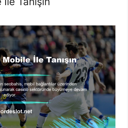
İle Tanışın