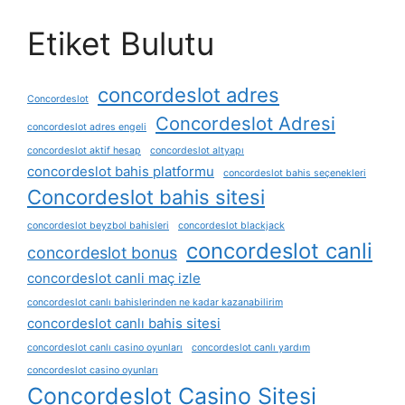
Etiket Bulutu
concordeslot adres
Concordeslot
Concordeslot Adresi
concordeslot adres engeli
concordeslot aktif hesap
concordeslot altyapı
concordeslot bahis platformu
concordeslot bahis seçenekleri
Concordeslot bahis sitesi
concordeslot beyzbol bahisleri
concordeslot blackjack
concordeslot canli
concordeslot bonus
concordeslot canli maç izle
concordeslot canlı bahislerinden ne kadar kazanabilirim
concordeslot canlı bahis sitesi
concordeslot canlı casino oyunları
concordeslot canlı yardım
concordeslot casino oyunları
Concordeslot Casino Sitesi