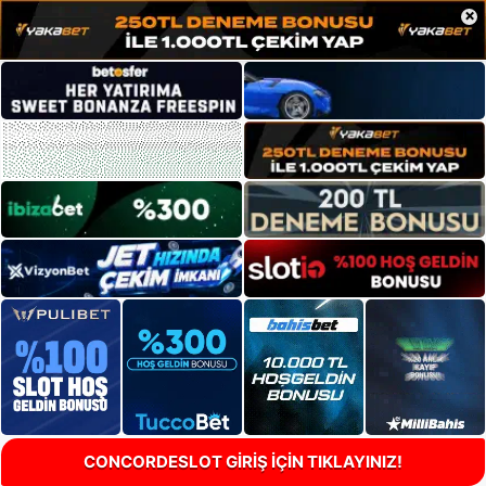
×
CONCORDESLOT GİRİŞ İÇİN TIKLAYINIZ!