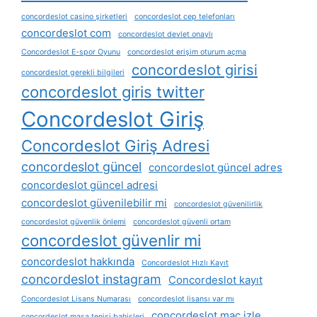
concordeslot casino şirketleri
concordeslot cep telefonları
concordeslot com
concordeslot devlet onaylı
Concordeslot E-spor Oyunu
concordeslot erişim oturum açma
concordeslot girisi
concordeslot gerekli bilgileri
concordeslot giris twitter
Concordeslot Giriş
Concordeslot Giriş Adresi
concordeslot güncel
concordeslot güncel adres
concordeslot güncel adresi
concordeslot güvenilebilir mi
concordeslot güvenilirlik
concordeslot güvenlik önlemi
concordeslot güvenli ortam
concordeslot güvenlir mi
concordeslot hakkında
Concordeslot Hızlı Kayıt
concordeslot instagram
Concordeslot kayıt
Concordeslot Lisans Numarası
concordeslot lisansı var mı
concordeslot maç izle
concordeslot masa tenisi bahisleri