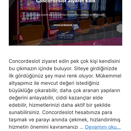
Concordeslot ziyaret edin pek çok kişi kendisini
bu çıkmazın içinde buluyor. Siteye girdiğinizde
ilk gördüğünüz şey mavi renk oluyor. Mükemmel
altyapımız ile mevcut değeri istediğiniz
büyüklüğe çıkarabilir, daha çok aranan yapıların
değerini anlayabilir, ciddi kazançlar elde
edebilir, hizmetlerinizi daha aktif bir şekilde
sunabilirsiniz. Concordeslot hesabınıza para
taşımak ve parayı anında çekmek, hızlandırılmış
hizmetin önemini kavramanızı …
Devamını oku…