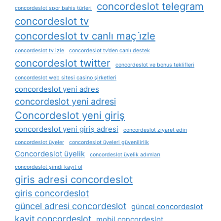
concordeslot telegram
concordeslot spor bahis türleri
concordeslot tv
concordeslot tv canlı maç i̇zle
concordeslot tv izle
concordeslot tv’den canlı destek
concordeslot twitter
concordeslot ve bonus teklifleri
concordeslot web sitesi casino şirketleri
concordeslot yeni adres
concordeslot yeni adresi
Concordeslot yeni giriş
concordeslot yeni giriş adresi
concordeslot ziyaret edin
concordeslot üyeler
concordeslot üyeleri güvenilirlik
Concordeslot üyelik
concordeslot üyelik adımları
concordeslot şimdi kayıt ol
giris adresi concordeslot
giris concordeslot
güncel adresi concordeslot
güncel concordeslot
kayit concordeslot
mobil concordeslot