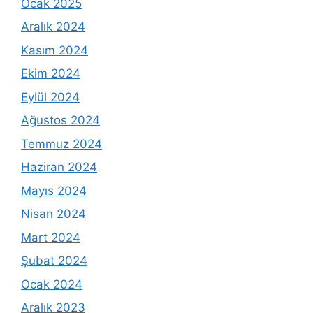
Ocak 2025
Aralık 2024
Kasım 2024
Ekim 2024
Eylül 2024
Ağustos 2024
Temmuz 2024
Haziran 2024
Mayıs 2024
Nisan 2024
Mart 2024
Şubat 2024
Ocak 2024
Aralık 2023