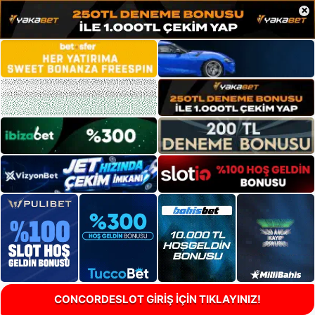
×
CONCORDESLOT GİRİŞ İÇİN TIKLAYINIZ!