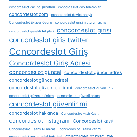
concordeslot casino şirketleri
concordeslot cep telefonları
concordeslot com
concordeslot devlet onaylı
Concordeslot E-spor Oyunu
concordeslot erişim oturum açma
concordeslot girisi
concordeslot gerekli bilgileri
concordeslot giris twitter
Concordeslot Giriş
Concordeslot Giriş Adresi
concordeslot güncel
concordeslot güncel adres
concordeslot güncel adresi
concordeslot güvenilebilir mi
concordeslot güvenilirlik
concordeslot güvenlik önlemi
concordeslot güvenli ortam
concordeslot güvenlir mi
concordeslot hakkında
Concordeslot Hızlı Kayıt
concordeslot instagram
Concordeslot kayıt
Concordeslot Lisans Numarası
concordeslot lisansı var mı
concordeslot maç izle
concordeslot masa tenisi bahisleri