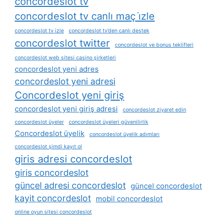
concordeslot tv
concordeslot tv canlı maç i̇zle
concordeslot tv izle
concordeslot tv’den canlı destek
concordeslot twitter
concordeslot ve bonus teklifleri
concordeslot web sitesi casino şirketleri
concordeslot yeni adres
concordeslot yeni adresi
Concordeslot yeni giriş
concordeslot yeni giriş adresi
concordeslot ziyaret edin
concordeslot üyeler
concordeslot üyeleri güvenilirlik
Concordeslot üyelik
concordeslot üyelik adımları
concordeslot şimdi kayıt ol
giris adresi concordeslot
giris concordeslot
güncel adresi concordeslot
güncel concordeslot
kayit concordeslot
mobil concordeslot
online oyun sitesi concordeslot