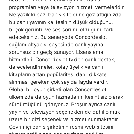
programları veya televizyon hizmeti vermeleridir.
Ne yazık ki bazı bahis sitelerine göz attığınızda
bu canlı yayının kalitesinin düşük olduğunu,
birçok görüntü ve ses sorunu olduğunu fark
edeceksiniz. Bu senaryoda Concordeslot
sağlam altyapısı sayesinde canlı yayına
sorunsuz bir geçiş sunuyor. Lisanslama
hizmetleri, Concordeslot tv’den canlı destek,
derecelendirmeler, kolay üyelik ve canlı
kitapların artan popülaritesi dahil dikkate
alınması gereken çok sayıda fayda vardır.
Global bir oyun şirketi olan Concordeslot
ülkemizde de oyun hizmetlerini kesintisiz olarak
sürdürdüğünü görüyoruz. Broşür ayrıca canlı
yayın ve televizyon seçenekleri de dahil olmak
üzere bir dizi seçenek ve hizmet sunmaktadır.
Çevrimiçi bahis şirketinin resmi web sitesini