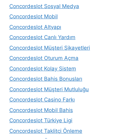
Concordeslot Sosyal Medya
Concordeslot Mobil
Concordeslot Altyapı
Concordeslot Canlı Yardım
Concordeslot Müşteri Şikayetleri
Concordeslot Oturum Açma
Concordeslot Kolay Sistem
Concordeslot Bahis Bonusları
Concordeslot Müşteri Mutluluğu
Concordeslot Casino Farkı
Concordeslot Mobil Bahis
Concordeslot Türkiye Ligi
Concordeslot Taklitçi Önleme