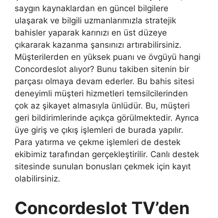
saygın kaynaklardan en güncel bilgilere
ulaşarak ve bilgili uzmanlarımızla stratejik
bahisler yaparak karınızı en üst düzeye
çıkararak kazanma şansınızı artırabilirsiniz.
Müşterilerden en yüksek puanı ve övgüyü hangi
Concordeslot alıyor? Bunu takiben sitenin bir
parçası olmaya devam ederler. Bu bahis sitesi
deneyimli müşteri hizmetleri temsilcilerinden
çok az şikayet almasıyla ünlüdür. Bu, müşteri
geri bildirimlerinde açıkça görülmektedir. Ayrıca
üye giriş ve çıkış işlemleri de burada yapılır.
Para yatırma ve çekme işlemleri de destek
ekibimiz tarafından gerçekleştirilir. Canlı destek
sitesinde sunulan bonusları çekmek için kayıt
olabilirsiniz.
Concordeslot TV’den