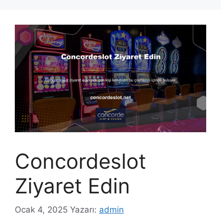
Concordeslot
Ziyaret Edin
Ocak 4, 2025
Yazarı:
admin