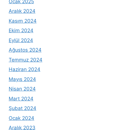
Ocak 2025
Aralık 2024
Kasım 2024
Ekim 2024
Eylül 2024
Ağustos 2024
Temmuz 2024
Haziran 2024
Mayıs 2024
Nisan 2024
Mart 2024
Şubat 2024
Ocak 2024
Aralık 2023