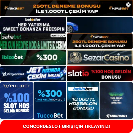
×
CONCORDESLOT GİRİŞ İÇİN TIKLAYINIZ!