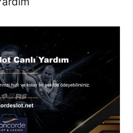
Yardım