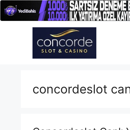
İçeriğe
atla
concordeslot can