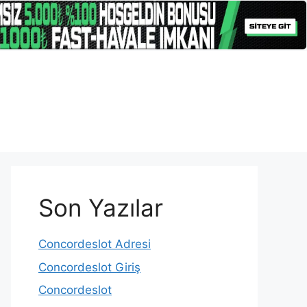
Son Yazılar
Concordeslot Adresi
Concordeslot Giriş
Concordeslot