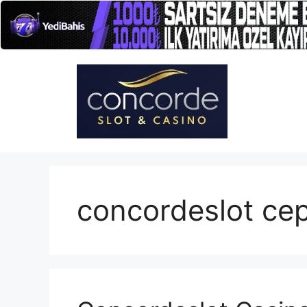
İçeriğe
atla
concordeslot cep 