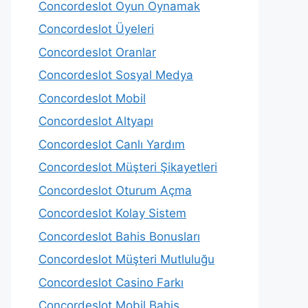
Concordeslot Oyun Oynamak
Concordeslot Üyeleri
Concordeslot Oranlar
Concordeslot Sosyal Medya
Concordeslot Mobil
Concordeslot Altyapı
Concordeslot Canlı Yardım
Concordeslot Müşteri Şikayetleri
Concordeslot Oturum Açma
Concordeslot Kolay Sistem
Concordeslot Bahis Bonusları
Concordeslot Müşteri Mutluluğu
Concordeslot Casino Farkı
Concordeslot Mobil Bahis