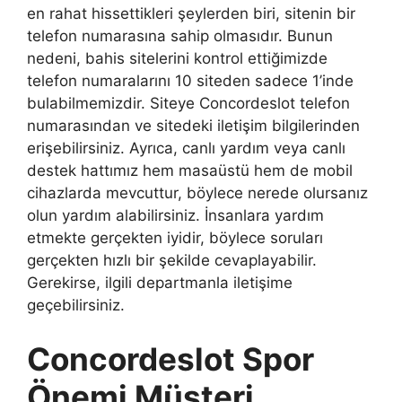
en rahat hissettikleri şeylerden biri, sitenin bir
telefon numarasına sahip olmasıdır. Bunun
nedeni, bahis sitelerini kontrol ettiğimizde
telefon numaralarını 10 siteden sadece 1’inde
bulabilmemizdir. Siteye Concordeslot telefon
numarasından ve sitedeki iletişim bilgilerinden
erişebilirsiniz. Ayrıca, canlı yardım veya canlı
destek hattımız hem masaüstü hem de mobil
cihazlarda mevcuttur, böylece nerede olursanız
olun yardım alabilirsiniz. İnsanlara yardım
etmekte gerçekten iyidir, böylece soruları
gerçekten hızlı bir şekilde cevaplayabilir.
Gerekirse, ilgili departmanla iletişime
geçebilirsiniz.
Concordeslot Spor
Önemi Müşteri