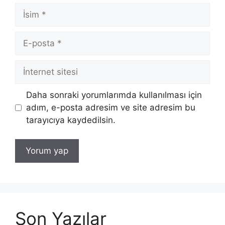
İsim
E-
posta
İnternet
sitesi
Daha sonraki yorumlarımda kullanılması için
adım, e-posta adresim ve site adresim bu
tarayıcıya kaydedilsin.
Son Yazılar