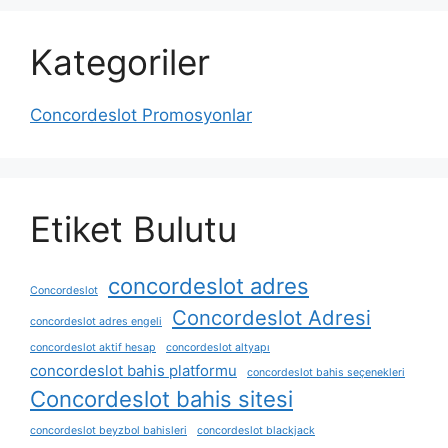
Kategoriler
Concordeslot Promosyonlar
Etiket Bulutu
concordeslot adres
Concordeslot
Concordeslot Adresi
concordeslot adres engeli
concordeslot aktif hesap
concordeslot altyapı
concordeslot bahis platformu
concordeslot bahis seçenekleri
Concordeslot bahis sitesi
concordeslot beyzbol bahisleri
concordeslot blackjack