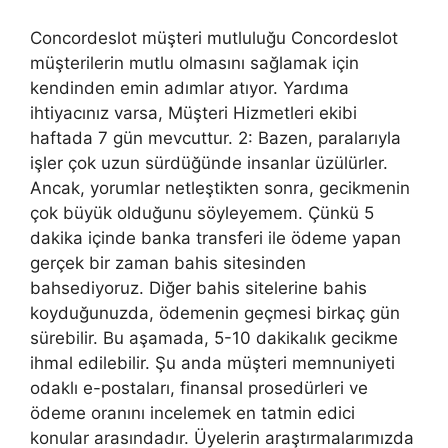
Concordeslot müşteri mutluluğu Concordeslot
müşterilerin mutlu olmasını sağlamak için
kendinden emin adımlar atıyor. Yardıma
ihtiyacınız varsa, Müşteri Hizmetleri ekibi
haftada 7 gün mevcuttur. 2: Bazen, paralarıyla
işler çok uzun sürdüğünde insanlar üzülürler.
Ancak, yorumlar netleştikten sonra, gecikmenin
çok büyük olduğunu söyleyemem. Çünkü 5
dakika içinde banka transferi ile ödeme yapan
gerçek bir zaman bahis sitesinden
bahsediyoruz. Diğer bahis sitelerine bahis
koyduğunuzda, ödemenin geçmesi birkaç gün
sürebilir. Bu aşamada, 5-10 dakikalık gecikme
ihmal edilebilir. Şu anda müşteri memnuniyeti
odaklı e-postaları, finansal prosedürleri ve
ödeme oranını incelemek en tatmin edici
konular arasındadır. Üyelerin araştırmalarımızda