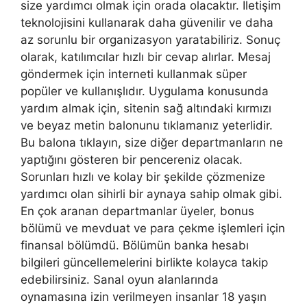
size yardımcı olmak için orada olacaktır. İletişim
teknolojisini kullanarak daha güvenilir ve daha
az sorunlu bir organizasyon yaratabiliriz. Sonuç
olarak, katılımcılar hızlı bir cevap alırlar. Mesaj
göndermek için interneti kullanmak süper
popüler ve kullanışlıdır. Uygulama konusunda
yardım almak için, sitenin sağ altındaki kırmızı
ve beyaz metin balonunu tıklamanız yeterlidir.
Bu balona tıklayın, size diğer departmanların ne
yaptığını gösteren bir pencereniz olacak.
Sorunları hızlı ve kolay bir şekilde çözmenize
yardımcı olan sihirli bir aynaya sahip olmak gibi.
En çok aranan departmanlar üyeler, bonus
bölümü ve mevduat ve para çekme işlemleri için
finansal bölümdü. Bölümün banka hesabı
bilgileri güncellemelerini birlikte kolayca takip
edebilirsiniz. Sanal oyun alanlarında
oynamasına izin verilmeyen insanlar 18 yaşın