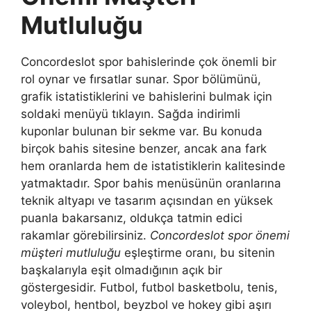
Mutluluğu
Concordeslot spor bahislerinde çok önemli bir
rol oynar ve fırsatlar sunar. Spor bölümünü,
grafik istatistiklerini ve bahislerini bulmak için
soldaki menüyü tıklayın. Sağda indirimli
kuponlar bulunan bir sekme var. Bu konuda
birçok bahis sitesine benzer, ancak ana fark
hem oranlarda hem de istatistiklerin kalitesinde
yatmaktadır. Spor bahis menüsünün oranlarına
teknik altyapı ve tasarım açısından en yüksek
puanla bakarsanız, oldukça tatmin edici
rakamlar görebilirsiniz.
Concordeslot spor önemi
müşteri mutluluğu
eşleştirme oranı, bu sitenin
başkalarıyla eşit olmadığının açık bir
göstergesidir. Futbol, futbol basketbolu, tenis,
voleybol, hentbol, beyzbol ve hokey gibi aşırı