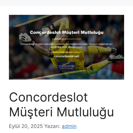
Concordeslot
Müşteri Mutluluğu
Eylül 20, 2025
Yazarı:
admin