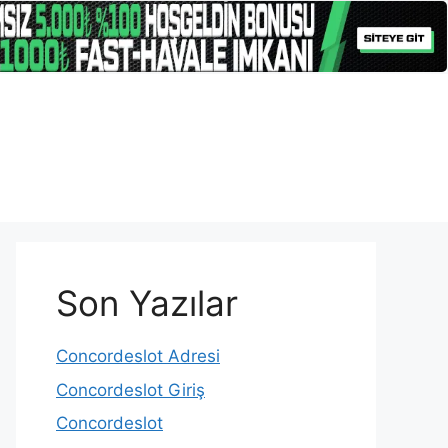
Son Yazılar
Concordeslot Adresi
Concordeslot Giriş
Concordeslot