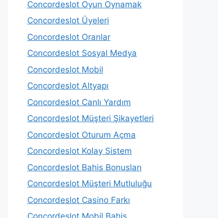
Concordeslot Oyun Oynamak
Concordeslot Üyeleri
Concordeslot Oranlar
Concordeslot Sosyal Medya
Concordeslot Mobil
Concordeslot Altyapı
Concordeslot Canlı Yardım
Concordeslot Müşteri Şikayetleri
Concordeslot Oturum Açma
Concordeslot Kolay Sistem
Concordeslot Bahis Bonusları
Concordeslot Müşteri Mutluluğu
Concordeslot Casino Farkı
Concordeslot Mobil Bahis