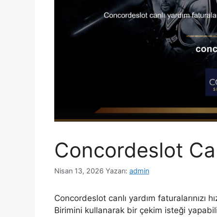
Concordeslot Ca
Nisan 13, 2026
Yazarı:
admin
Concordeslot canlı yardım faturalarınızı hız
Birimini kullanarak bir çekim isteği yapab