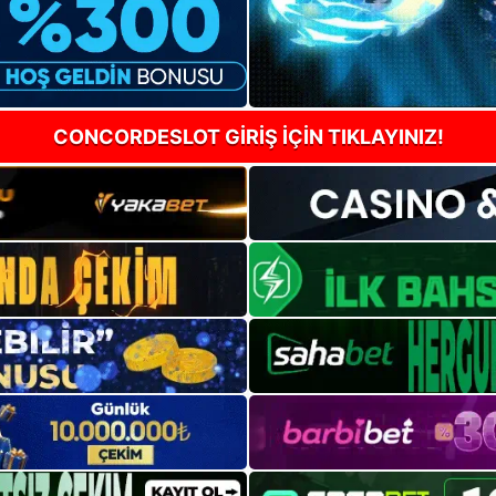
CONCORDESLOT GİRİŞ İÇİN TIKLAYINIZ!