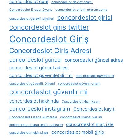
concordeslot com
concordeslot devlet onaylı
Concordeslot E-spor Oyunu
concordeslot erişim oturum açma
concordeslot girisi
concordeslot gerekli bilgileri
concordeslot giris twitter
Concordeslot Giriş
Concordeslot Giriş Adresi
concordeslot güncel
concordeslot güncel adres
concordeslot güncel adresi
concordeslot güvenilebilir mi
concordeslot güvenilirlik
concordeslot güvenlik önlemi
concordeslot güvenli ortam
concordeslot güvenlir mi
concordeslot hakkında
Concordeslot Hızlı Kayıt
concordeslot instagram
Concordeslot kayıt
Concordeslot Lisans Numarası
concordeslot lisansı var mı
concordeslot maç izle
concordeslot masa tenisi bahisleri
concordeslot mobil giriş
concordeslot mobil cihaz