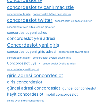
concordeslot tv
concordeslot tv canlı maç i̇zle
concordeslot tv izle
concordeslot tv’den canlı destek
concordeslot twitter
concordeslot ve bonus teklifleri
concordeslot web sitesi casino şirketleri
concordeslot yeni adres
concordeslot yeni adresi
Concordeslot yeni giriş
concordeslot yeni giriş adresi
concordeslot ziyaret edin
concordeslot üyeler
concordeslot üyeleri güvenilirlik
Concordeslot üyelik
concordeslot üyelik adımları
concordeslot şimdi kayıt ol
giris adresi concordeslot
giris concordeslot
güncel adresi concordeslot
güncel concordeslot
kayit concordeslot
mobil concordeslot
online oyun sitesi concordeslot