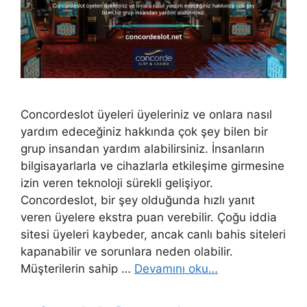
Concordeslot üyeleri üyeleriniz ve onlara nasıl
yardım edeceğiniz hakkında çok şey bilen bir
grup insandan yardım alabilirsiniz. İnsanların
bilgisayarlarla ve cihazlarla etkileşime girmesine
izin veren teknoloji sürekli gelişiyor.
Concordeslot, bir şey olduğunda hızlı yanıt
veren üyelere ekstra puan verebilir. Çoğu iddia
sitesi üyeleri kaybeder, ancak canlı bahis siteleri
kapanabilir ve sorunlara neden olabilir.
Müşterilerin sahip …
Devamını oku…