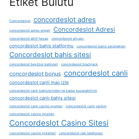
Etiket Bulutu
concordeslot adres
Concordeslot
Concordeslot Adresi
concordeslot adres engeli
concordeslot aktif hesap
concordeslot altyapı
concordeslot bahis platformu
concordeslot bahis seçenekleri
Concordeslot bahis sitesi
concordeslot beyzbol bahisleri
concordeslot blackjack
concordeslot canli
concordeslot bonus
concordeslot canli maç izle
concordeslot canlı bahislerinden ne kadar kazanabilirim
concordeslot canlı bahis sitesi
concordeslot canlı casino oyunları
concordeslot canlı yardım
concordeslot casino oyunları
Concordeslot Casino Sitesi
concordeslot casino şirketleri
concordeslot cep telefonları