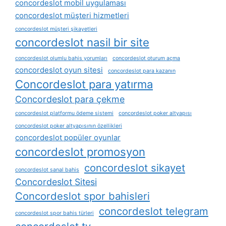
concordeslot mobil uygulaması
concordeslot müşteri hizmetleri
concordeslot müşteri şikayetleri
concordeslot nasil bir site
concordeslot olumlu bahis yorumları
concordeslot oturum açma
concordeslot oyun sitesi
concordeslot para kazanın
Concordeslot para yatırma
Concordeslot para çekme
concordeslot platformu ödeme sistemi
concordeslot poker altyapısı
concordeslot poker altyapısının özellikleri
concordeslot popüler oyunlar
concordeslot promosyon
concordeslot sikayet
concordeslot sanal bahis
Concordeslot Sitesi
Concordeslot spor bahisleri
concordeslot telegram
concordeslot spor bahis türleri