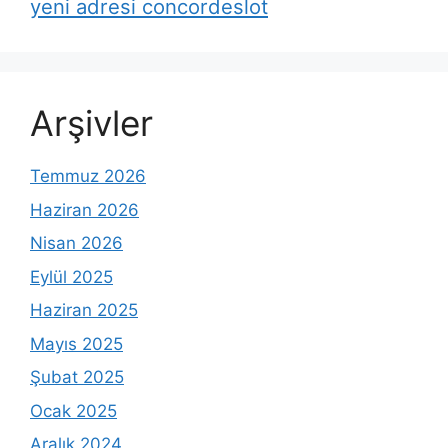
yeni adresi concordeslot
Arşivler
Temmuz 2026
Haziran 2026
Nisan 2026
Eylül 2025
Haziran 2025
Mayıs 2025
Şubat 2025
Ocak 2025
Aralık 2024