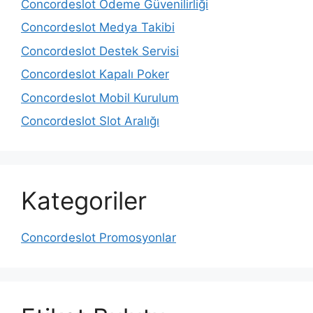
Concordeslot Ödeme Güvenilirliği
Concordeslot Medya Takibi
Concordeslot Destek Servisi
Concordeslot Kapalı Poker
Concordeslot Mobil Kurulum
Concordeslot Slot Aralığı
Kategoriler
Concordeslot Promosyonlar