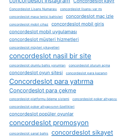
concordeslot instagram
Concordeslot kayıt
Concordeslot Lisans Numarası
concordeslot lisansı var mı
concordeslot maç izle
concordeslot masa tenisi bahisleri
concordeslot mobil giriş
concordeslot mobil cihaz
concordeslot mobil uygulaması
concordeslot müşteri hizmetleri
concordeslot müşteri şikayetleri
concordeslot nasil bir site
concordeslot olumlu bahis yorumları
concordeslot oturum açma
concordeslot oyun sitesi
concordeslot para kazanın
Concordeslot para yatırma
Concordeslot para çekme
concordeslot platformu ödeme sistemi
concordeslot poker altyapısı
concordeslot poker altyapısının özellikleri
concordeslot popüler oyunlar
concordeslot promosyon
concordeslot sikayet
concordeslot sanal bahis