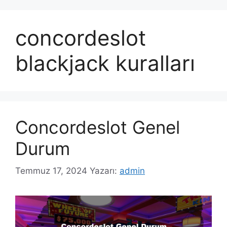
concordeslot
blackjack kuralları
Concordeslot Genel
Durum
Temmuz 17, 2024
Yazarı:
admin