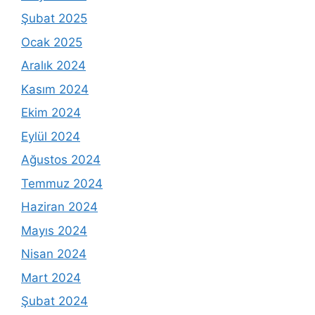
Şubat 2025
Ocak 2025
Aralık 2024
Kasım 2024
Ekim 2024
Eylül 2024
Ağustos 2024
Temmuz 2024
Haziran 2024
Mayıs 2024
Nisan 2024
Mart 2024
Şubat 2024