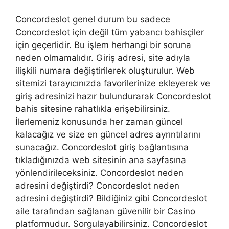
Concordeslot genel durum bu sadece
Concordeslot için değil tüm yabancı bahisçiler
için geçerlidir. Bu işlem herhangi bir soruna
neden olmamalıdır. Giriş adresi, site adıyla
ilişkili numara değiştirilerek oluşturulur. Web
sitemizi tarayıcınızda favorilerinize ekleyerek ve
giriş adresinizi hazır bulundurarak Concordeslot
bahis sitesine rahatlıkla erişebilirsiniz.
İlerlemeniz konusunda her zaman güncel
kalacağız ve size en güncel adres ayrıntılarını
sunacağız. Concordeslot giriş bağlantısına
tıkladığınızda web sitesinin ana sayfasına
yönlendirileceksiniz. Concordeslot neden
adresini değiştirdi? Concordeslot neden
adresini değiştirdi? Bildiğiniz gibi Concordeslot
aile tarafından sağlanan güvenilir bir Casino
platformudur. Sorgulayabilirsiniz. Concordeslot