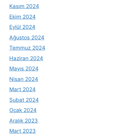
Kasım 2024
Ekim 2024
Eylül 2024
Ağustos 2024
Temmuz 2024
Haziran 2024
Mayıs 2024
Nisan 2024
Mart 2024
Şubat 2024
Ocak 2024
Aralık 2023
Mart 2023