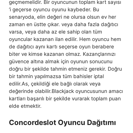
geçmemelidir. Bir oyuncunun toplam kart sayısı
‘i geçerse oyuncu oyunu kaybeder. Bu
senaryoda, elin değeri ne olursa olsun ev her
zaman en üstte çıkar. veya daha fazla dağıtıcı
varsa, veya daha az ele sahip olan tüm
oyuncular kazanan ilan edilir. Hem oyuncu hem
de dağıtıcı aynı kartı seçerse oyun berabere
biter ve kimse kazanan olmaz. Kazançlarınızı
güvence altına almak için oyunun sonucunu
doğru bir şekilde tahmin etmeniz gerekir. Doğru
bir tahmin yapılmazsa tüm bahisler iptal
edilir.As, çekildiği ele bağlı olarak veya
değerinde olabilir.Blackjack oyuncusunun amacı
kartları başarılı bir şekilde vurarak toplam puan
elde etmektir.
Concordeslot Oyuncu Dağıtımı