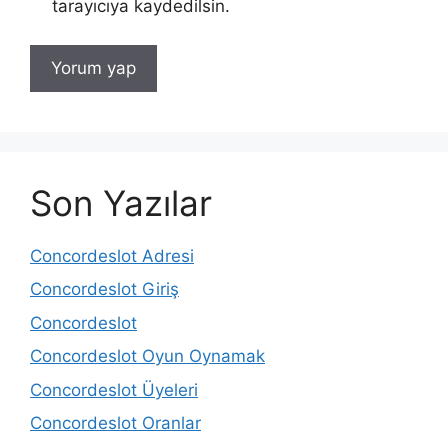
tarayıcıya kaydedilsin.
Son Yazılar
Concordeslot Adresi
Concordeslot Giriş
Concordeslot
Concordeslot Oyun Oynamak
Concordeslot Üyeleri
Concordeslot Oranlar