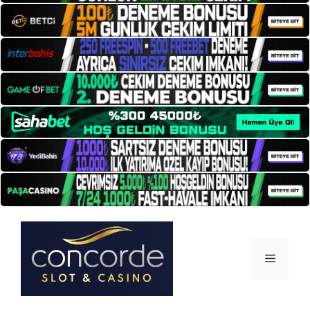
İçeriğe
atla
Menü