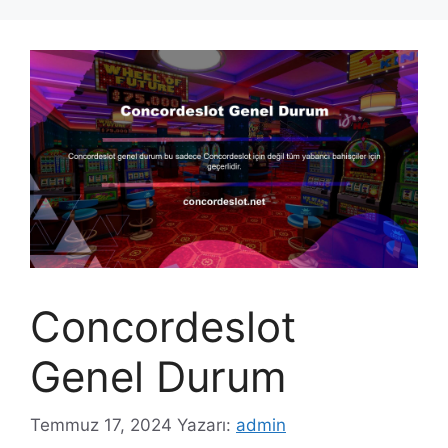
Concordeslot
Genel Durum
Temmuz 17, 2024
Yazarı:
admin