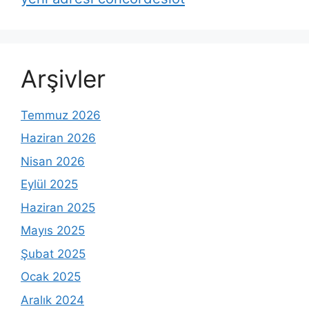
Arşivler
Temmuz 2026
Haziran 2026
Nisan 2026
Eylül 2025
Haziran 2025
Mayıs 2025
Şubat 2025
Ocak 2025
Aralık 2024