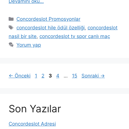
Devamını oku…
Kategoriler
Concordeslot Promosyonlar
Etiketler
concordeslot hile ödül özelliği
,
concordeslot
nasil bir site
,
concordeslot tv spor canlı maç
Yorum yap
Sayfa
Sayfa
Sayfa
Sayfa
Sayfa
←
Önceki
1
2
3
4
…
15
Sonraki
→
Son Yazılar
Concordeslot Adresi