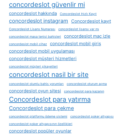
concordeslot güvenlir mi
concordeslot hakkında
Concordeslot Hızlı Kayıt
concordeslot instagram
Concordeslot kayıt
Concordeslot Lisans Numarası
concordeslot lisansı var mı
concordeslot maç izle
concordeslot masa tenisi bahisleri
concordeslot mobil giriş
concordeslot mobil cihaz
concordeslot mobil uygulaması
concordeslot müşteri hizmetleri
concordeslot müşteri şikayetleri
concordeslot nasil bir site
concordeslot olumlu bahis yorumları
concordeslot oturum açma
concordeslot oyun sitesi
concordeslot para kazanın
Concordeslot para yatırma
Concordeslot para çekme
concordeslot platformu ödeme sistemi
concordeslot poker altyapısı
concordeslot poker altyapısının özellikleri
concordeslot popüler oyunlar