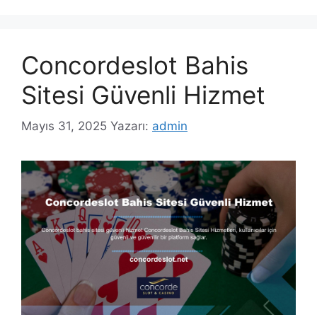
Concordeslot Bahis
Sitesi Güvenli Hizmet
Mayıs 31, 2025
Yazarı:
admin