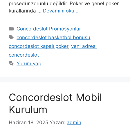
prosedür zorunlu değildir. Poker ve genel poker
kurallarında …
Devamını oku…
Kategoriler
Concordeslot Promosyonlar
Etiketler
concordeslot basketbol bonusu
,
concordeslot kapalı poker
,
yeni adresi
concordeslot
Yorum yap
Concordeslot Mobil
Kurulum
Haziran 18, 2025
Yazarı:
admin