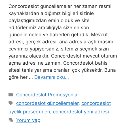
Concordeslot güncellemeler her zaman resmi
kaynaklardan aldığımız bilgileri sizinle
paylaştığımızdan emin olduk ve site
editörlerimiz aracılığıyla size en son
güncellemeleri ve haberleri getirdik. Mevcut
adresi, gerçek adresi, ana adres araştırmasını
çevrimiçi yapıyorsanız, sitemizi seçmek sizin
yararınız olacaktır. Concordeslot mevcut oturum
açma adresi ne zaman. Concordeslot bahis
sitesi tenis yarışma oranları çok yüksektir. Buna
göre her …
Devamını oku…
Kategoriler
Concordeslot Promosyonlar
Etiketler
concordeslot güncellemeler
,
concordeslot
üyelik prosedürleri
,
concordeslot yeni adresi
Yorum yap