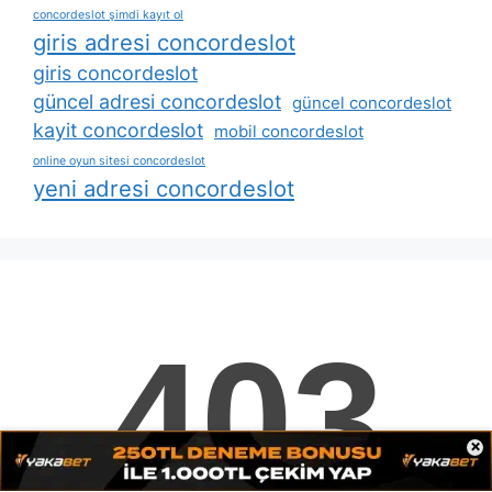
concordeslot şimdi kayıt ol
giris adresi concordeslot
giris concordeslot
güncel adresi concordeslot
güncel concordeslot
kayit concordeslot
mobil concordeslot
online oyun sitesi concordeslot
yeni adresi concordeslot
Arşivler
Temmuz 2026
Haziran 2026
×
Nisan 2026
Eylül 2025