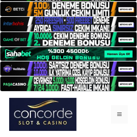
İçeriğe
atla
Menü