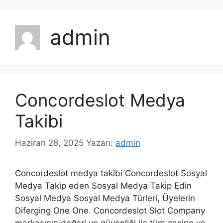
admin
Concordeslot Medya
Takibi
Haziran 28, 2025
Yazarı:
admin
Concordeslot medya takibi Concordeslot Sosyal
Medya Takip eden Sosyal Medya Takip Edin
Sosyal Medya Sosyal Medya Türleri, Üyelerin
Diferging One One. Concordeslot Slot Company