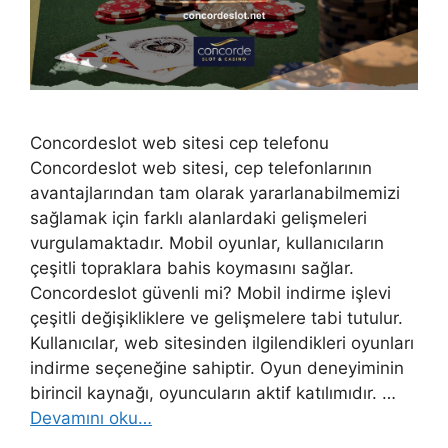
Concordeslot web sitesi cep telefonu
Concordeslot web sitesi, cep telefonlarının
avantajlarından tam olarak yararlanabilmemizi
sağlamak için farklı alanlardaki gelişmeleri
vurgulamaktadır. Mobil oyunlar, kullanıcıların
çeşitli topraklara bahis koymasını sağlar.
Concordeslot güvenli mi? Mobil indirme işlevi
çeşitli değişikliklere ve gelişmelere tabi tutulur.
Kullanıcılar, web sitesinden ilgilendikleri oyunları
indirme seçeneğine sahiptir. Oyun deneyiminin
birincil kaynağı, oyuncuların aktif katılımıdır. …
Devamını oku…