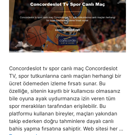
Concordeslot tv spor canlı maç Concordeslot
TV, spor tutkunlarına canlı maçları herhangi bir
ücret ödemeden izleme fırsatı sunar. Bu
özelliğe, sitenin kayıtlı bir kullanıcısı olmasanız
bile oyuna ayak uydurmanıza izin veren tüm
spor meraklıları tarafından erişilebilir. Bu
platformu kullanan bireyler, maçları yakından
takip ederken doğru tahminlere dayalı canlı
bahis yapma fırsatına sahiptir. Web sitesi her …