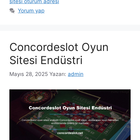
sitesi oturum adresi
Yorum yap
Concordeslot Oyun
Sitesi Endüstri
Mayıs 28, 2025
Yazarı:
admin