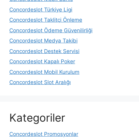
Concordeslot Türkiye Ligi
Concordeslot Taklitçi Önleme
Concordeslot Ödeme Güvenilirliği
Concordeslot Medya Takibi
Concordeslot Destek Servisi
Concordeslot Kapalı Poker
Concordeslot Mobil Kurulum
Concordeslot Slot Aralığı
Kategoriler
Concordeslot Promosyonlar