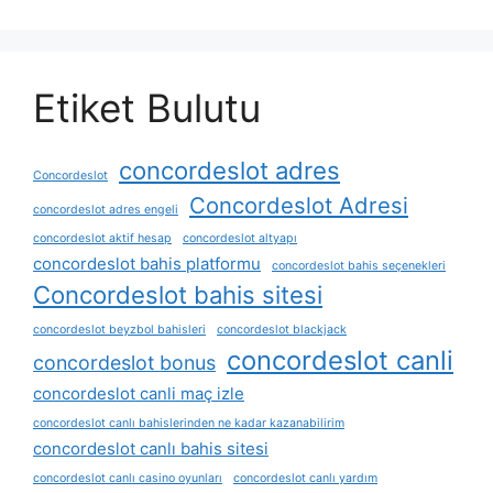
Etiket Bulutu
concordeslot adres
Concordeslot
Concordeslot Adresi
concordeslot adres engeli
concordeslot aktif hesap
concordeslot altyapı
concordeslot bahis platformu
concordeslot bahis seçenekleri
Concordeslot bahis sitesi
concordeslot beyzbol bahisleri
concordeslot blackjack
concordeslot canli
concordeslot bonus
concordeslot canli maç izle
concordeslot canlı bahislerinden ne kadar kazanabilirim
concordeslot canlı bahis sitesi
concordeslot canlı casino oyunları
concordeslot canlı yardım