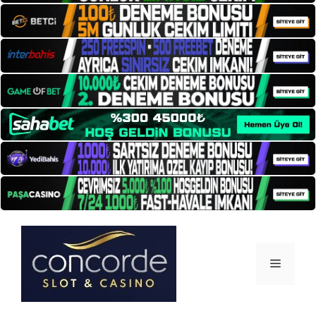
İçeriğe
atla
Menü