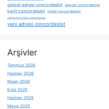
güncel adresi concordeslot
güncel concordeslot
kayit concordeslot
mobil concordeslot
online oyun sitesi concordeslot
yeni adresi concordeslot
Arşivler
Temmuz 2026
Haziran 2026
Nisan 2026
Eylül 2025
Haziran 2025
Mayıs 2025