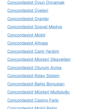
Concordeslot Oyun Oynamak
Concordeslot Üyeleri
Concordeslot Oranlar
Concordeslot Sosyal Medya
Concordeslot Mobil
Concordeslot Altyapı
Concordeslot Canlı Yardım
Concordeslot Müşteri Şikayetleri
Concordeslot Oturum Açma
Concordeslot Kolay Sistem
Concordeslot Bahis Bonusları
Concordeslot Müşteri Mutluluğu
Concordeslot Casino Farkı
Concordeslot Mobil Bahis