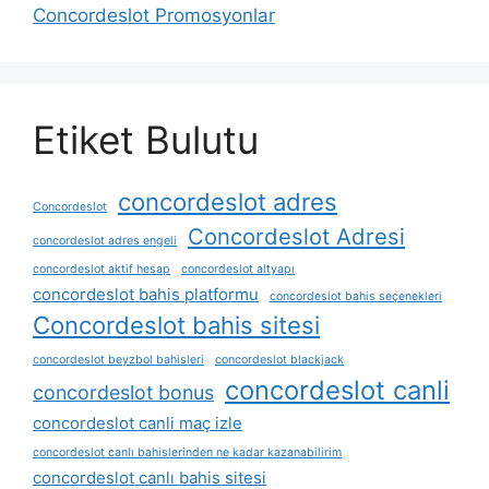
Concordeslot Promosyonlar
Etiket Bulutu
concordeslot adres
Concordeslot
Concordeslot Adresi
concordeslot adres engeli
concordeslot aktif hesap
concordeslot altyapı
concordeslot bahis platformu
concordeslot bahis seçenekleri
Concordeslot bahis sitesi
concordeslot beyzbol bahisleri
concordeslot blackjack
concordeslot canli
concordeslot bonus
concordeslot canli maç izle
concordeslot canlı bahislerinden ne kadar kazanabilirim
concordeslot canlı bahis sitesi