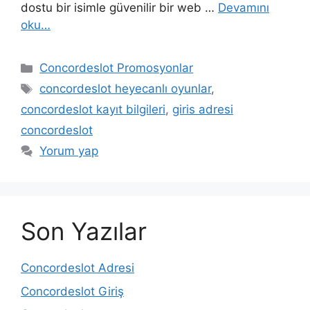
dostu bir isimle güvenilir bir web …
Devamını
oku…
Kategoriler
Concordeslot Promosyonlar
Etiketler
concordeslot heyecanlı oyunlar
,
concordeslot kayıt bilgileri
,
giris adresi
concordeslot
Yorum yap
Son Yazılar
Concordeslot Adresi
Concordeslot Giriş