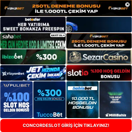
×
CONCORDESLOT GİRİŞ İÇİN TIKLAYINIZ!