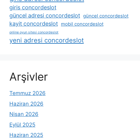
giris concordeslot
güncel adresi concordeslot
güncel concordeslot
kayit concordeslot
mobil concordeslot
online oyun sitesi concordeslot
yeni adresi concordeslot
Arşivler
Temmuz 2026
Haziran 2026
Nisan 2026
Eylül 2025
Haziran 2025