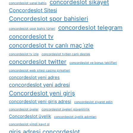
concordeslot sikayet
concordeslot sanal bahis
Concordeslot Sitesi
Concordeslot spor bahisleri
concordeslot telegram
concordeslot spor bahis türleri
concordeslot tv
concordeslot tv canlı maç i̇zle
concordeslot tv izle
concordeslot tv’den canlı destek
concordeslot twitter
concordeslot ve bonus teklifleri
concordeslot web sitesi casino şirketleri
concordeslot yeni adres
concordeslot yeni adresi
Concordeslot yeni giriş
concordeslot yeni giriş adresi
concordeslot ziyaret edin
concordeslot üyeler
concordeslot üyeleri güvenilirlik
Concordeslot üyelik
concordeslot üyelik adımları
concordeslot şimdi kayıt ol
giris adresi concordeslot