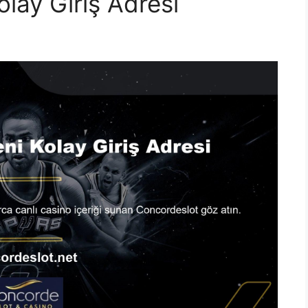
lay Giriş Adresi