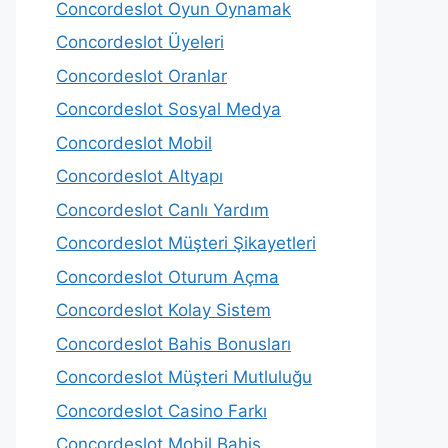
Concordeslot Oyun Oynamak
Concordeslot Üyeleri
Concordeslot Oranlar
Concordeslot Sosyal Medya
Concordeslot Mobil
Concordeslot Altyapı
Concordeslot Canlı Yardım
Concordeslot Müşteri Şikayetleri
Concordeslot Oturum Açma
Concordeslot Kolay Sistem
Concordeslot Bahis Bonusları
Concordeslot Müşteri Mutluluğu
Concordeslot Casino Farkı
Concordeslot Mobil Bahis