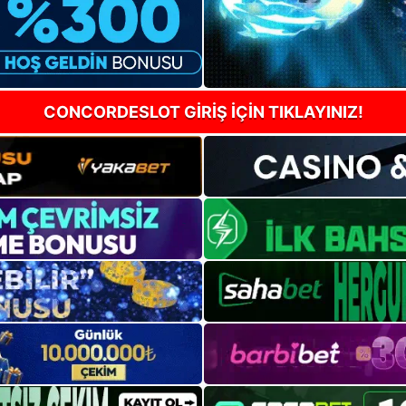
CONCORDESLOT GİRİŞ İÇİN TIKLAYINIZ!