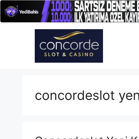
İçeriğe
atla
concordeslot yeni