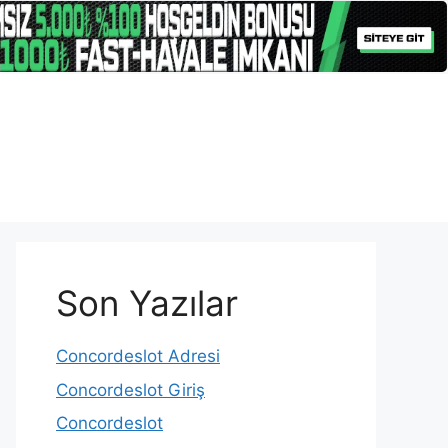
Son Yazılar
Concordeslot Adresi
Concordeslot Giriş
Concordeslot