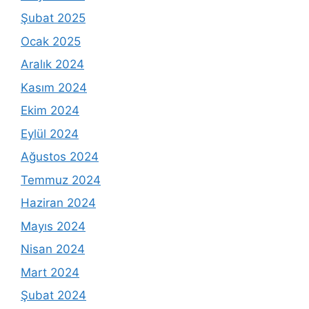
Şubat 2025
Ocak 2025
Aralık 2024
Kasım 2024
Ekim 2024
Eylül 2024
Ağustos 2024
Temmuz 2024
Haziran 2024
Mayıs 2024
Nisan 2024
Mart 2024
Şubat 2024