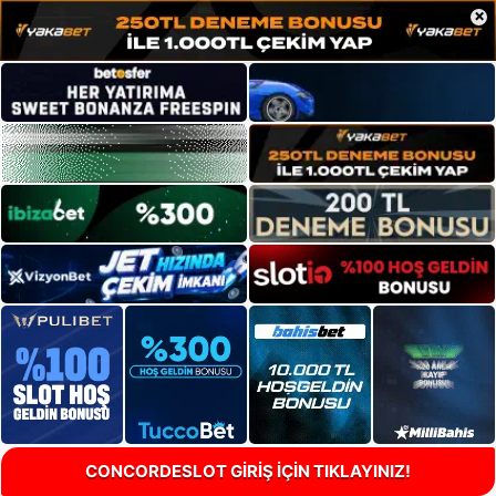
×
CONCORDESLOT GİRİŞ İÇİN TIKLAYINIZ!