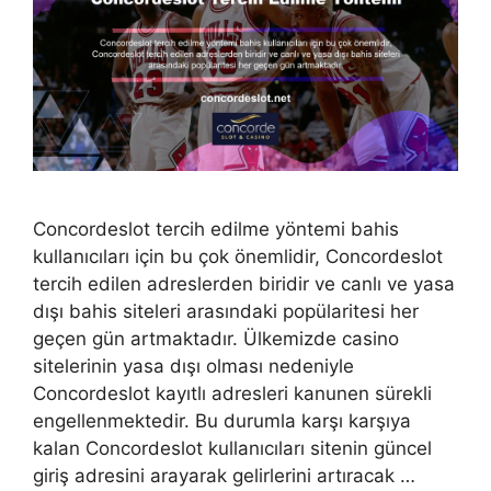
Concordeslot tercih edilme yöntemi bahis
kullanıcıları için bu çok önemlidir, Concordeslot
tercih edilen adreslerden biridir ve canlı ve yasa
dışı bahis siteleri arasındaki popülaritesi her
geçen gün artmaktadır. Ülkemizde casino
sitelerinin yasa dışı olması nedeniyle
Concordeslot kayıtlı adresleri kanunen sürekli
engellenmektedir. Bu durumla karşı karşıya
kalan Concordeslot kullanıcıları sitenin güncel
giriş adresini arayarak gelirlerini artıracak …