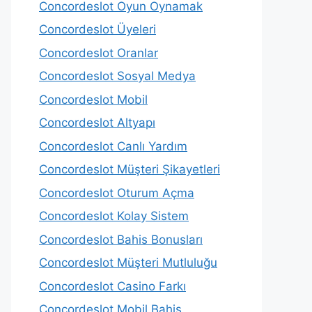
Concordeslot Oyun Oynamak
Concordeslot Üyeleri
Concordeslot Oranlar
Concordeslot Sosyal Medya
Concordeslot Mobil
Concordeslot Altyapı
Concordeslot Canlı Yardım
Concordeslot Müşteri Şikayetleri
Concordeslot Oturum Açma
Concordeslot Kolay Sistem
Concordeslot Bahis Bonusları
Concordeslot Müşteri Mutluluğu
Concordeslot Casino Farkı
Concordeslot Mobil Bahis