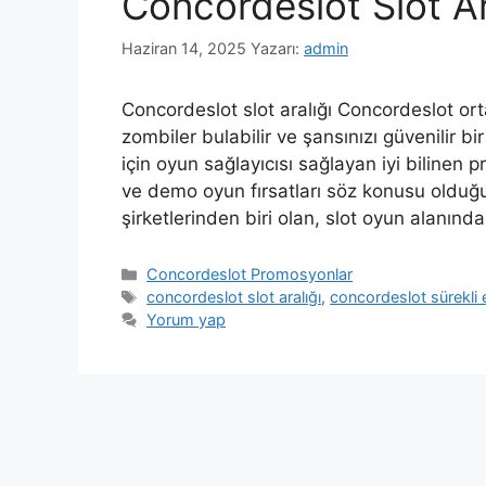
Concordeslot Slot Ar
Haziran 14, 2025
Yazarı:
admin
Concordeslot slot aralığı Concordeslot orta
zombiler bulabilir ve şansınızı güvenilir bi
için oyun sağlayıcısı sağlayan iyi bilinen 
ve demo oyun fırsatları söz konusu olduğ
şirketlerinden biri olan, slot oyun alanında
Kategoriler
Concordeslot Promosyonlar
Etiketler
concordeslot slot aralığı
,
concordeslot sürekli 
Yorum yap