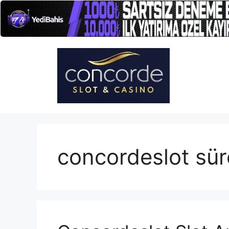
İçeriğe
atla
concordeslot süre