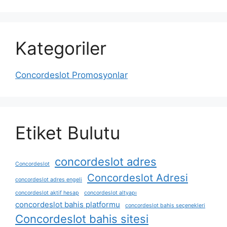
Kategoriler
Concordeslot Promosyonlar
Etiket Bulutu
concordeslot adres
Concordeslot
Concordeslot Adresi
concordeslot adres engeli
concordeslot aktif hesap
concordeslot altyapı
concordeslot bahis platformu
concordeslot bahis seçenekleri
Concordeslot bahis sitesi