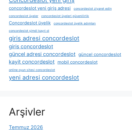
concordeslot yeni giriş adresi
concordeslot ziyaret edin
concordeslot üyeler
concordeslot üyeleri güvenilirlik
Concordeslot üyelik
concordeslot üyelik adımları
concordeslot şimdi kayıt ol
giris adresi concordeslot
giris concordeslot
güncel adresi concordeslot
güncel concordeslot
kayit concordeslot
mobil concordeslot
online oyun sitesi concordeslot
yeni adresi concordeslot
Arşivler
Temmuz 2026