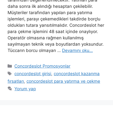
tarafından değerlendirilecektir. Yatırılan para
daha sonra ilk alındığı hesaptan çekilebilir.
Müşteriler tarafından yapılan para yatırma
işlemleri, parayı çekemedikleri takdirde borçlu
oldukları tutara yansıtılmalıdır. Concordeslot her
para çekme işlemini 48 saat içinde onaylıyor.
Operatör olmasına rağmen kullanılmış
sayılmayan teknik veya boyutlardan yoksundur.
Tüccarın borcu olmayan …
Devamını oku…
Kategoriler
Concordeslot Promosyonlar
Etiketler
concordeslot girisi
,
concordeslot kazanma
fırsatları
,
concordeslot para yatırma ve çekme
Yorum yap