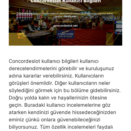
Concordeslot kullanıcı bilgileri kullanıcı
derecelendirmelerini görebilir ve kuruluşunuz
adına kararlar verebilirsiniz. Kullanıcıların
görüşleri önemlidir. Diğer kullanıcıların neler
söylediğini görmek için bu bölüme gidebilirsiniz.
Doğru yolda kalın ve hayallerinizin ötesine
geçin. Buradaki kullanıcı incelemelerine göz
atarken kendinizi güvende hissedeceğinizden
eminiz çünkü onlara güvenebileceğinizi
biliyorsunuz. Tüm özellik incelemeleri faydalı