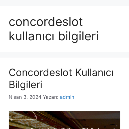
concordeslot
kullanıcı bilgileri
Concordeslot Kullanıcı
Bilgileri
Nisan 3, 2024
Yazarı:
admin