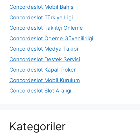
Concordeslot Mobil Bahis
Concordeslot Türkiye Ligi
Concordeslot Taklitçi Önleme
Concordeslot Ödeme Güvenilirliği
Concordeslot Medya Takibi
Concordeslot Destek Servisi
Concordeslot Kapalı Poker
Concordeslot Mobil Kurulum
Concordeslot Slot Aralığı
Kategoriler