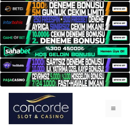
İçeriğe
atla
Menü