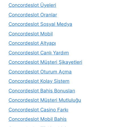
Concordeslot Üyeleri
Concordeslot Oranlar
Concordeslot Sosyal Medya
Concordeslot Mobil
Concordeslot Altyapı
Concordeslot Canlı Yardım
Concordeslot Müşteri Şikayetleri
Concordeslot Oturum Açma
Concordeslot Kolay Sistem
Concordeslot Bahis Bonusları
Concordeslot Müşteri Mutluluğu
Concordeslot Casino Farkı
Concordeslot Mobil Bahis