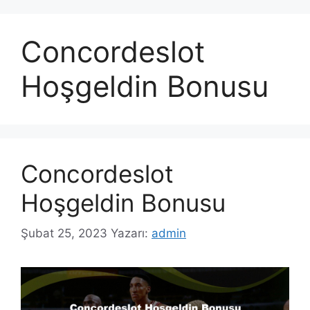
Concordeslot
Hoşgeldin Bonusu
Concordeslot
Hoşgeldin Bonusu
Şubat 25, 2023
Yazarı:
admin