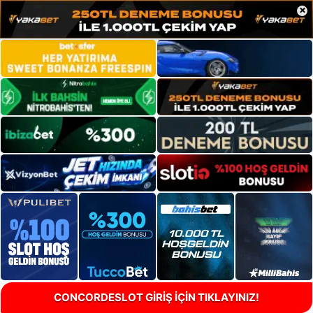
×
CONCORDESLOT GİRİŞ İÇİN TIKLAYINIZ!