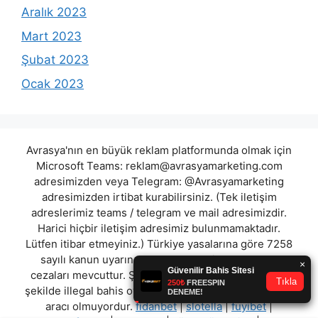
Aralık 2023
Mart 2023
Şubat 2023
Ocak 2023
Avrasya'nın en büyük reklam platformunda olmak için
Microsoft Teams:
reklam@avrasyamarketing.com
adresimizden veya Telegram: @Avrasyamarketing
adresimizden irtibat kurabilirsiniz. (Tek iletişim
adreslerimiz teams / telegram ve mail adresimizdir.
Harici hiçbir iletişim adresimiz bulunmamaktadır.
Lütfen itibar etmeyiniz.) Türkiye yasalarına göre 7258
sayılı kanun uyarınca yasa dışı bahis oynamanın
cezaları mevcuttur. Şu an bulunduğunuz site hiç bir
şekilde illegal bahis oyunları oynatmıyor ve oynamaya
aracı olmuyordur.
fidanbet
|
slotella
|
fuyibet
|