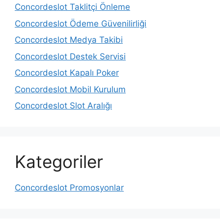
Concordeslot Taklitçi Önleme
Concordeslot Ödeme Güvenilirliği
Concordeslot Medya Takibi
Concordeslot Destek Servisi
Concordeslot Kapalı Poker
Concordeslot Mobil Kurulum
Concordeslot Slot Aralığı
Kategoriler
Concordeslot Promosyonlar