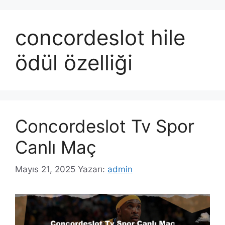
concordeslot hile
ödül özelliği
Concordeslot Tv Spor
Canlı Maç
Mayıs 21, 2025
Yazarı:
admin