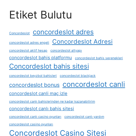
Etiket Bulutu
concordeslot adres
Concordeslot
Concordeslot Adresi
concordeslot adres engeli
concordeslot aktif hesap
concordeslot altyapı
concordeslot bahis platformu
concordeslot bahis seçenekleri
Concordeslot bahis sitesi
concordeslot beyzbol bahisleri
concordeslot blackjack
concordeslot canli
concordeslot bonus
concordeslot canli maç izle
concordeslot canlı bahislerinden ne kadar kazanabilirim
concordeslot canlı bahis sitesi
concordeslot canlı casino oyunları
concordeslot canlı yardım
concordeslot casino oyunları
Concordeslot Casino Sitesi