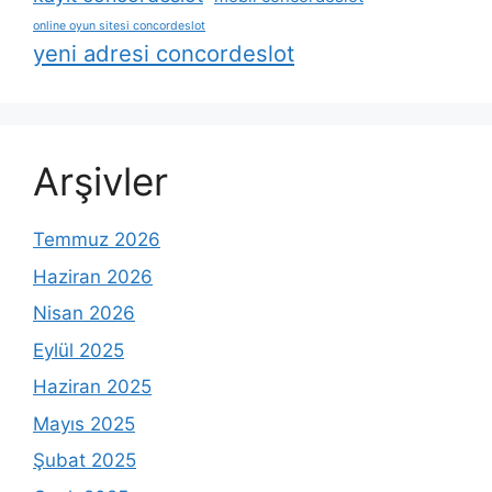
online oyun sitesi concordeslot
yeni adresi concordeslot
Arşivler
Temmuz 2026
Haziran 2026
Nisan 2026
Eylül 2025
Haziran 2025
Mayıs 2025
Şubat 2025