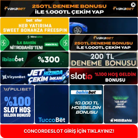
×
CONCORDESLOT GİRİŞ İÇİN TIKLAYINIZ!