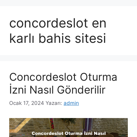
concordeslot en
karlı bahis sitesi
Concordeslot Oturma
İzni Nasıl Gönderilir
Ocak 17, 2024
Yazarı:
admin