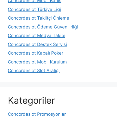
Concordeslot Mobil Bahis
Concordeslot Türkiye Ligi
Concordeslot Taklitçi Önleme
Concordeslot Ödeme Güvenilirliği
Concordeslot Medya Takibi
Concordeslot Destek Servisi
Concordeslot Kapalı Poker
Concordeslot Mobil Kurulum
Concordeslot Slot Aralığı
Kategoriler
Concordeslot Promosyonlar