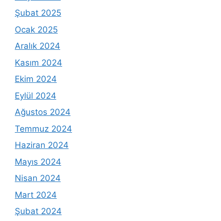
Şubat 2025
Ocak 2025
Aralık 2024
Kasım 2024
Ekim 2024
Eylül 2024
Ağustos 2024
Temmuz 2024
Haziran 2024
Mayıs 2024
Nisan 2024
Mart 2024
Şubat 2024