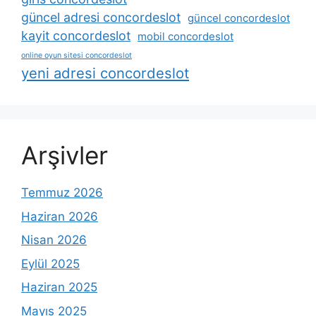
güncel adresi concordeslot
güncel concordeslot
kayit concordeslot
mobil concordeslot
online oyun sitesi concordeslot
yeni adresi concordeslot
Arşivler
Temmuz 2026
Haziran 2026
Nisan 2026
Eylül 2025
Haziran 2025
Mayıs 2025