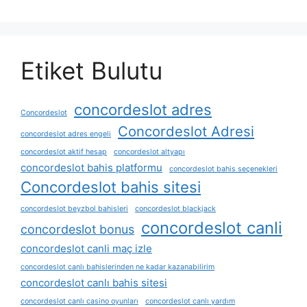
Etiket Bulutu
concordeslot adres
Concordeslot
Concordeslot Adresi
concordeslot adres engeli
concordeslot aktif hesap
concordeslot altyapı
concordeslot bahis platformu
concordeslot bahis seçenekleri
Concordeslot bahis sitesi
concordeslot beyzbol bahisleri
concordeslot blackjack
concordeslot canli
concordeslot bonus
concordeslot canli maç izle
concordeslot canlı bahislerinden ne kadar kazanabilirim
concordeslot canlı bahis sitesi
concordeslot canlı casino oyunları
concordeslot canlı yardım