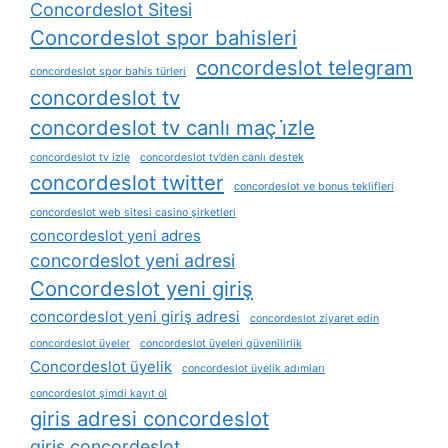
Concordeslot Sitesi
Concordeslot spor bahisleri
concordeslot telegram
concordeslot spor bahis türleri
concordeslot tv
concordeslot tv canlı maç i̇zle
concordeslot tv izle
concordeslot tv’den canlı destek
concordeslot twitter
concordeslot ve bonus teklifleri
concordeslot web sitesi casino şirketleri
concordeslot yeni adres
concordeslot yeni adresi
Concordeslot yeni giriş
concordeslot yeni giriş adresi
concordeslot ziyaret edin
concordeslot üyeler
concordeslot üyeleri güvenilirlik
Concordeslot üyelik
concordeslot üyelik adımları
concordeslot şimdi kayıt ol
giris adresi concordeslot
giris concordeslot