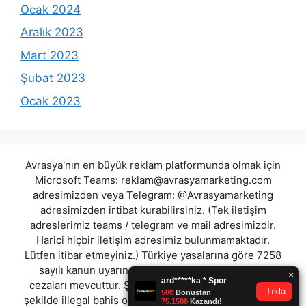
Ocak 2024
Aralık 2023
Mart 2023
Şubat 2023
Ocak 2023
Avrasya'nın en büyük reklam platformunda olmak için
Microsoft Teams:
reklam@avrasyamarketing.com
adresimizden veya Telegram: @Avrasyamarketing
adresimizden irtibat kurabilirsiniz. (Tek iletişim
adreslerimiz teams / telegram ve mail adresimizdir.
Harici hiçbir iletişim adresimiz bulunmamaktadır.
Lütfen itibar etmeyiniz.) Türkiye yasalarına göre 7258
sayılı kanun uyarınca yasa dışı bahis oynamanın
cezaları mevcuttur. Şu an bulunduğunuz site hiç bir
şekilde illegal bahis oyunları oynatmıyor ve oynamaya