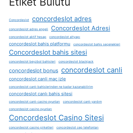
Etiket Bulutu
concordeslot adres
Concordeslot
Concordeslot Adresi
concordeslot adres engeli
concordeslot aktif hesap
concordeslot altyapı
concordeslot bahis platformu
concordeslot bahis seçenekleri
Concordeslot bahis sitesi
concordeslot beyzbol bahisleri
concordeslot blackjack
concordeslot canli
concordeslot bonus
concordeslot canli maç izle
concordeslot canlı bahislerinden ne kadar kazanabilirim
concordeslot canlı bahis sitesi
concordeslot canlı casino oyunları
concordeslot canlı yardım
concordeslot casino oyunları
Concordeslot Casino Sitesi
concordeslot casino şirketleri
concordeslot cep telefonları