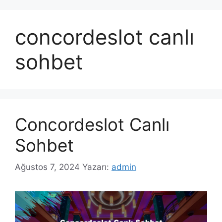
concordeslot canlı
sohbet
Concordeslot Canlı
Sohbet
Ağustos 7, 2024
Yazarı:
admin