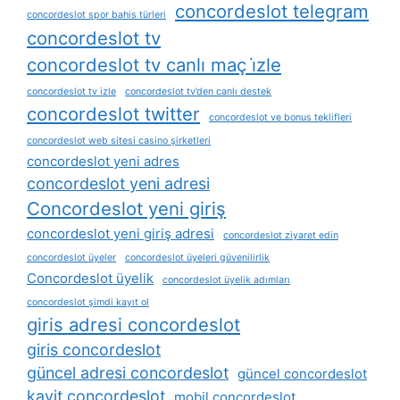
concordeslot telegram
concordeslot spor bahis türleri
concordeslot tv
concordeslot tv canlı maç i̇zle
concordeslot tv izle
concordeslot tv’den canlı destek
concordeslot twitter
concordeslot ve bonus teklifleri
concordeslot web sitesi casino şirketleri
concordeslot yeni adres
concordeslot yeni adresi
Concordeslot yeni giriş
concordeslot yeni giriş adresi
concordeslot ziyaret edin
concordeslot üyeler
concordeslot üyeleri güvenilirlik
Concordeslot üyelik
concordeslot üyelik adımları
concordeslot şimdi kayıt ol
giris adresi concordeslot
giris concordeslot
güncel adresi concordeslot
güncel concordeslot
kayit concordeslot
mobil concordeslot