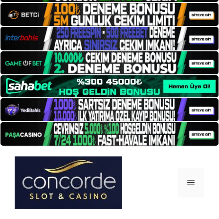
İçeriğe
atla
Menü