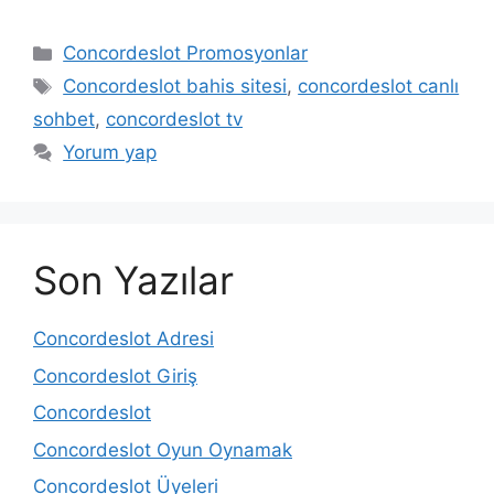
Kategoriler
Concordeslot Promosyonlar
Etiketler
Concordeslot bahis sitesi
,
concordeslot canlı
sohbet
,
concordeslot tv
Yorum yap
Son Yazılar
Concordeslot Adresi
Concordeslot Giriş
Concordeslot
Concordeslot Oyun Oynamak
Concordeslot Üyeleri