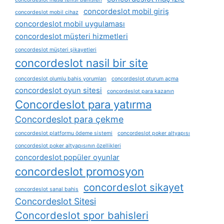
concordeslot mobil giriş
concordeslot mobil cihaz
concordeslot mobil uygulaması
concordeslot müşteri hizmetleri
concordeslot müşteri şikayetleri
concordeslot nasil bir site
concordeslot olumlu bahis yorumları
concordeslot oturum açma
concordeslot oyun sitesi
concordeslot para kazanın
Concordeslot para yatırma
Concordeslot para çekme
concordeslot platformu ödeme sistemi
concordeslot poker altyapısı
concordeslot poker altyapısının özellikleri
concordeslot popüler oyunlar
concordeslot promosyon
concordeslot sikayet
concordeslot sanal bahis
Concordeslot Sitesi
Concordeslot spor bahisleri