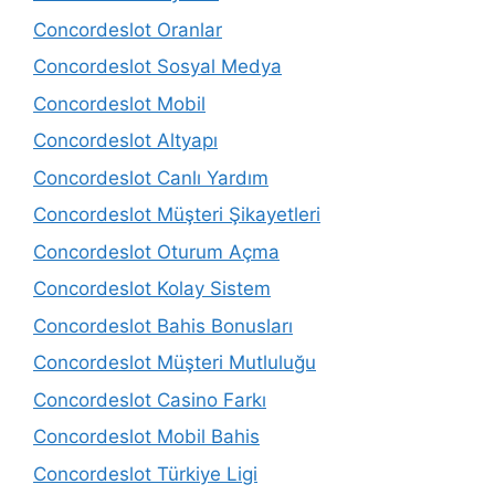
Concordeslot Oranlar
Concordeslot Sosyal Medya
Concordeslot Mobil
Concordeslot Altyapı
Concordeslot Canlı Yardım
Concordeslot Müşteri Şikayetleri
Concordeslot Oturum Açma
Concordeslot Kolay Sistem
Concordeslot Bahis Bonusları
Concordeslot Müşteri Mutluluğu
Concordeslot Casino Farkı
Concordeslot Mobil Bahis
Concordeslot Türkiye Ligi