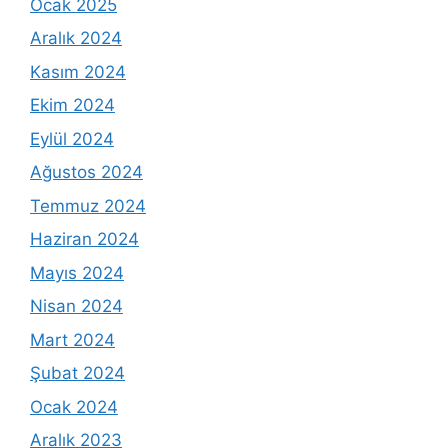
Ocak 2025
Aralık 2024
Kasım 2024
Ekim 2024
Eylül 2024
Ağustos 2024
Temmuz 2024
Haziran 2024
Mayıs 2024
Nisan 2024
Mart 2024
Şubat 2024
Ocak 2024
Aralık 2023