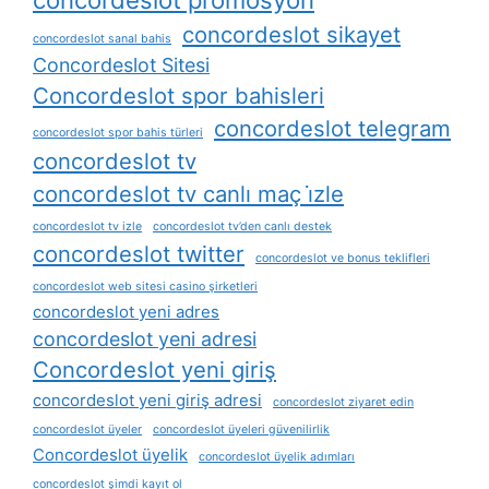
concordeslot promosyon
concordeslot sikayet
concordeslot sanal bahis
Concordeslot Sitesi
Concordeslot spor bahisleri
concordeslot telegram
concordeslot spor bahis türleri
concordeslot tv
concordeslot tv canlı maç i̇zle
concordeslot tv izle
concordeslot tv’den canlı destek
concordeslot twitter
concordeslot ve bonus teklifleri
concordeslot web sitesi casino şirketleri
concordeslot yeni adres
concordeslot yeni adresi
Concordeslot yeni giriş
concordeslot yeni giriş adresi
concordeslot ziyaret edin
concordeslot üyeler
concordeslot üyeleri güvenilirlik
Concordeslot üyelik
concordeslot üyelik adımları
concordeslot şimdi kayıt ol