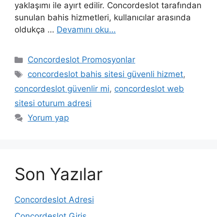
yaklaşımı ile ayırt edilir. Concordeslot tarafından
sunulan bahis hizmetleri, kullanıcılar arasında
oldukça …
Devamını oku…
Kategoriler
Concordeslot Promosyonlar
Etiketler
concordeslot bahis sitesi güvenli hizmet
,
concordeslot güvenlir mi
,
concordeslot web
sitesi oturum adresi
Yorum yap
Son Yazılar
Concordeslot Adresi
Concordeslot Giriş