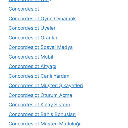
Concordeslot
Concordeslot Oyun Oynamak
Concordeslot Üyeleri
Concordeslot Oranlar
Concordeslot Sosyal Medya
Concordeslot Mobil
Concordeslot Altyapı
Concordeslot Canlı Yardım
Concordeslot Müşteri Şikayetleri
Concordeslot Oturum Açma
Concordeslot Kolay Sistem
Concordeslot Bahis Bonusları
Concordeslot Müşteri Mutluluğu