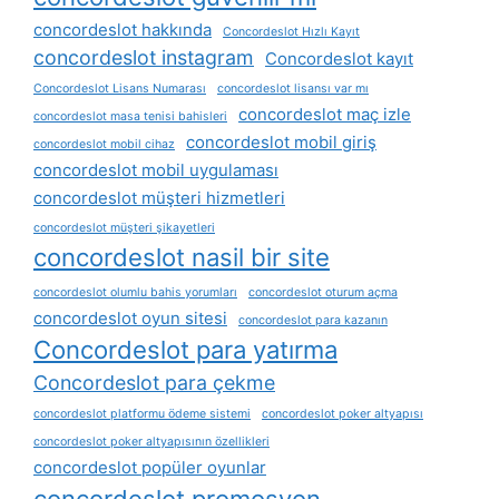
concordeslot hakkında
Concordeslot Hızlı Kayıt
concordeslot instagram
Concordeslot kayıt
Concordeslot Lisans Numarası
concordeslot lisansı var mı
concordeslot maç izle
concordeslot masa tenisi bahisleri
concordeslot mobil giriş
concordeslot mobil cihaz
concordeslot mobil uygulaması
concordeslot müşteri hizmetleri
concordeslot müşteri şikayetleri
concordeslot nasil bir site
concordeslot olumlu bahis yorumları
concordeslot oturum açma
concordeslot oyun sitesi
concordeslot para kazanın
Concordeslot para yatırma
Concordeslot para çekme
concordeslot platformu ödeme sistemi
concordeslot poker altyapısı
concordeslot poker altyapısının özellikleri
concordeslot popüler oyunlar