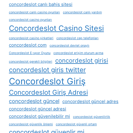
concordeslot canlı bahis sitesi
concordeslot canlı casino oyunları
concordeslot canlı yardım
concordeslot casino oyunları
Concordeslot Casino Sitesi
concordeslot casino şirketleri
concordeslot cep telefonları
concordeslot com
concordeslot devlet onaylı
Concordeslot E-spor Oyunu
concordeslot erişim oturum açma
concordeslot girisi
concordeslot gerekli bilgileri
concordeslot giris twitter
Concordeslot Giriş
Concordeslot Giriş Adresi
concordeslot güncel
concordeslot güncel adres
concordeslot güncel adresi
concordeslot güvenilebilir mi
concordeslot güvenilirlik
concordeslot güvenlik önlemi
concordeslot güvenli ortam
concordeslot güvenlir mi