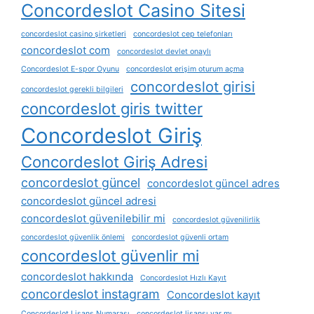
Concordeslot Casino Sitesi
concordeslot casino şirketleri
concordeslot cep telefonları
concordeslot com
concordeslot devlet onaylı
Concordeslot E-spor Oyunu
concordeslot erişim oturum açma
concordeslot girisi
concordeslot gerekli bilgileri
concordeslot giris twitter
Concordeslot Giriş
Concordeslot Giriş Adresi
concordeslot güncel
concordeslot güncel adres
concordeslot güncel adresi
concordeslot güvenilebilir mi
concordeslot güvenilirlik
concordeslot güvenlik önlemi
concordeslot güvenli ortam
concordeslot güvenlir mi
concordeslot hakkında
Concordeslot Hızlı Kayıt
concordeslot instagram
Concordeslot kayıt
Concordeslot Lisans Numarası
concordeslot lisansı var mı