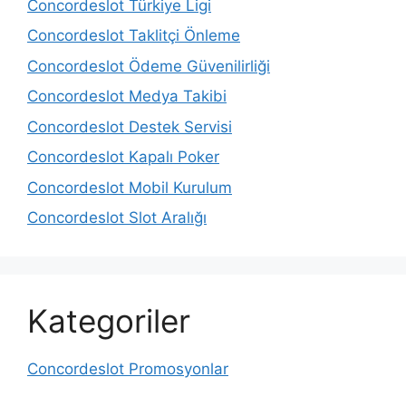
Concordeslot Türkiye Ligi
Concordeslot Taklitçi Önleme
Concordeslot Ödeme Güvenilirliği
Concordeslot Medya Takibi
Concordeslot Destek Servisi
Concordeslot Kapalı Poker
Concordeslot Mobil Kurulum
Concordeslot Slot Aralığı
Kategoriler
Concordeslot Promosyonlar