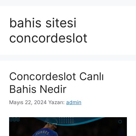
bahis sitesi
concordeslot
Concordeslot Canlı
Bahis Nedir
Mayıs 22, 2024
Yazarı:
admin