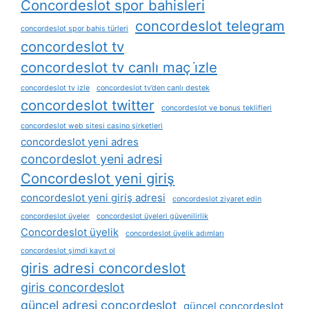
Concordeslot spor bahisleri
concordeslot telegram
concordeslot spor bahis türleri
concordeslot tv
concordeslot tv canlı maç i̇zle
concordeslot tv izle
concordeslot tv’den canlı destek
concordeslot twitter
concordeslot ve bonus teklifleri
concordeslot web sitesi casino şirketleri
concordeslot yeni adres
concordeslot yeni adresi
Concordeslot yeni giriş
concordeslot yeni giriş adresi
concordeslot ziyaret edin
concordeslot üyeler
concordeslot üyeleri güvenilirlik
Concordeslot üyelik
concordeslot üyelik adımları
concordeslot şimdi kayıt ol
giris adresi concordeslot
giris concordeslot
güncel adresi concordeslot
güncel concordeslot