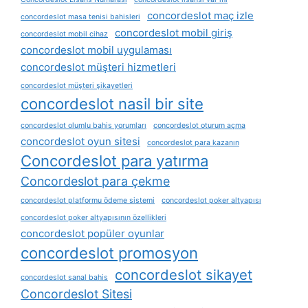
concordeslot maç izle
concordeslot masa tenisi bahisleri
concordeslot mobil giriş
concordeslot mobil cihaz
concordeslot mobil uygulaması
concordeslot müşteri hizmetleri
concordeslot müşteri şikayetleri
concordeslot nasil bir site
concordeslot olumlu bahis yorumları
concordeslot oturum açma
concordeslot oyun sitesi
concordeslot para kazanın
Concordeslot para yatırma
Concordeslot para çekme
concordeslot platformu ödeme sistemi
concordeslot poker altyapısı
concordeslot poker altyapısının özellikleri
concordeslot popüler oyunlar
concordeslot promosyon
concordeslot sikayet
concordeslot sanal bahis
Concordeslot Sitesi