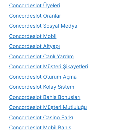
Concordeslot Üyeleri
Concordeslot Oranlar
Concordeslot Sosyal Medya
Concordeslot Mobil
Concordeslot Altyapı
Concordeslot Canlı Yardım
Concordeslot Müşteri Şikayetleri
Concordeslot Oturum Açma
Concordeslot Kolay Sistem
Concordeslot Bahis Bonusları
Concordeslot Müşteri Mutluluğu
Concordeslot Casino Farkı
Concordeslot Mobil Bahis