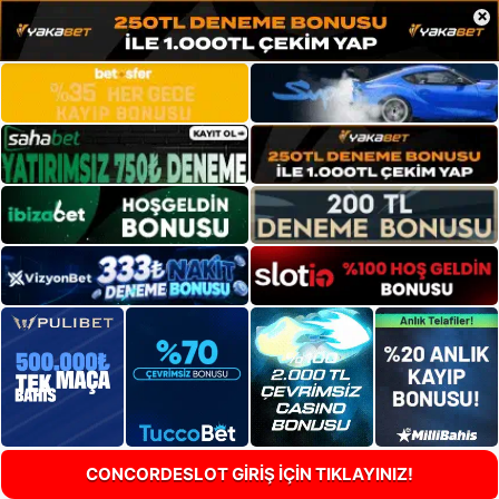
×
CONCORDESLOT GİRİŞ İÇİN TIKLAYINIZ!