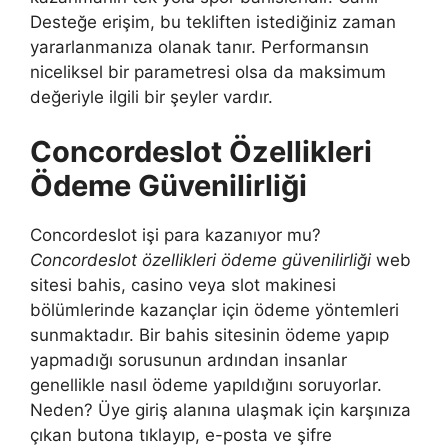
Desteğe erişim, bu tekliften istediğiniz zaman
yararlanmanıza olanak tanır. Performansın
niceliksel bir parametresi olsa da maksimum
değeriyle ilgili bir şeyler vardır.
Concordeslot Özellikleri
Ödeme Güvenilirliği
Concordeslot işi para kazanıyor mu?
Concordeslot özellikleri ödeme güvenilirliği
web
sitesi bahis, casino veya slot makinesi
bölümlerinde kazançlar için ödeme yöntemleri
sunmaktadır. Bir bahis sitesinin ödeme yapıp
yapmadığı sorusunun ardından insanlar
genellikle nasıl ödeme yapıldığını soruyorlar.
Neden? Üye giriş alanına ulaşmak için karşınıza
çıkan butona tıklayıp, e-posta ve şifre