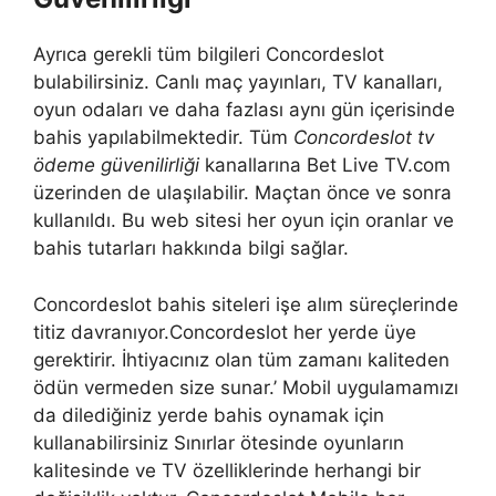
Ayrıca gerekli tüm bilgileri Concordeslot
bulabilirsiniz. Canlı maç yayınları, TV kanalları,
oyun odaları ve daha fazlası aynı gün içerisinde
bahis yapılabilmektedir. Tüm
Concordeslot tv
ödeme güvenilirliği
kanallarına Bet Live TV.com
üzerinden de ulaşılabilir. Maçtan önce ve sonra
kullanıldı. Bu web sitesi her oyun için oranlar ve
bahis tutarları hakkında bilgi sağlar.
Concordeslot bahis siteleri işe alım süreçlerinde
titiz davranıyor.Concordeslot her yerde üye
gerektirir. İhtiyacınız olan tüm zamanı kaliteden
ödün vermeden size sunar.’ Mobil uygulamamızı
da dilediğiniz yerde bahis oynamak için
kullanabilirsiniz Sınırlar ötesinde oyunların
kalitesinde ve TV özelliklerinde herhangi bir