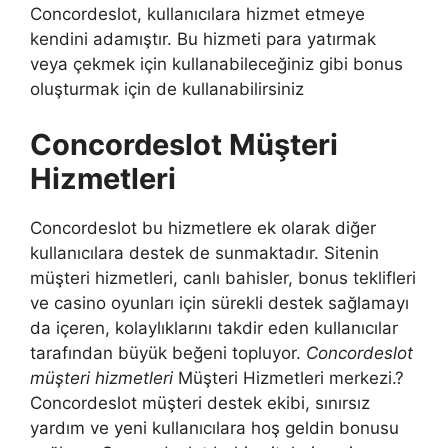
Concordeslot, kullanıcılara hizmet etmeye
kendini adamıştır. Bu hizmeti para yatırmak
veya çekmek için kullanabileceğiniz gibi bonus
oluşturmak için de kullanabilirsiniz
Concordeslot Müşteri
Hizmetleri
Concordeslot bu hizmetlere ek olarak diğer
kullanıcılara destek de sunmaktadır. Sitenin
müşteri hizmetleri, canlı bahisler, bonus teklifleri
ve casino oyunları için sürekli destek sağlamayı
da içeren, kolaylıklarını takdir eden kullanıcılar
tarafından büyük beğeni topluyor.
Concordeslot
müşteri hizmetleri
Müşteri Hizmetleri merkezi.?
Concordeslot müşteri destek ekibi, sınırsız
yardım ve yeni kullanıcılara hoş geldin bonusu