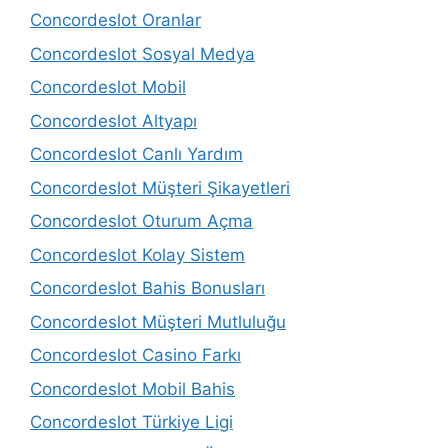
Concordeslot Oranlar
Concordeslot Sosyal Medya
Concordeslot Mobil
Concordeslot Altyapı
Concordeslot Canlı Yardım
Concordeslot Müşteri Şikayetleri
Concordeslot Oturum Açma
Concordeslot Kolay Sistem
Concordeslot Bahis Bonusları
Concordeslot Müşteri Mutluluğu
Concordeslot Casino Farkı
Concordeslot Mobil Bahis
Concordeslot Türkiye Ligi