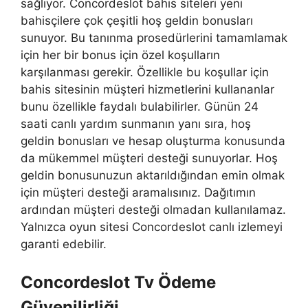
sağlıyor. Concordeslot bahis siteleri yeni
bahisçilere çok çeşitli hoş geldin bonusları
sunuyor. Bu tanınma prosedürlerini tamamlamak
için her bir bonus için özel koşulların
karşılanması gerekir. Özellikle bu koşullar için
bahis sitesinin müşteri hizmetlerini kullananlar
bunu özellikle faydalı bulabilirler. Günün 24
saati canlı yardım sunmanın yanı sıra, hoş
geldin bonusları ve hesap oluşturma konusunda
da mükemmel müşteri desteği sunuyorlar. Hoş
geldin bonusunuzun aktarıldığından emin olmak
için müşteri desteği aramalısınız. Dağıtımın
ardından müşteri desteği olmadan kullanılamaz.
Yalnızca oyun sitesi Concordeslot canlı izlemeyi
garanti edebilir.
Concordeslot Tv Ödeme
Güvenilirliği