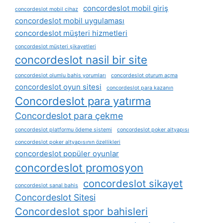
concordeslot mobil giriş
concordeslot mobil cihaz
concordeslot mobil uygulaması
concordeslot müşteri hizmetleri
concordeslot müşteri şikayetleri
concordeslot nasil bir site
concordeslot olumlu bahis yorumları
concordeslot oturum açma
concordeslot oyun sitesi
concordeslot para kazanın
Concordeslot para yatırma
Concordeslot para çekme
concordeslot platformu ödeme sistemi
concordeslot poker altyapısı
concordeslot poker altyapısının özellikleri
concordeslot popüler oyunlar
concordeslot promosyon
concordeslot sikayet
concordeslot sanal bahis
Concordeslot Sitesi
Concordeslot spor bahisleri