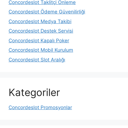
Concordeslot Taklitçi Önleme
Concordeslot Ödeme Güvenilirliği
Concordeslot Medya Takibi
Concordeslot Destek Servisi
Concordeslot Kapalı Poker
Concordeslot Mobil Kurulum
Concordeslot Slot Aralığı
Kategoriler
Concordeslot Promosyonlar