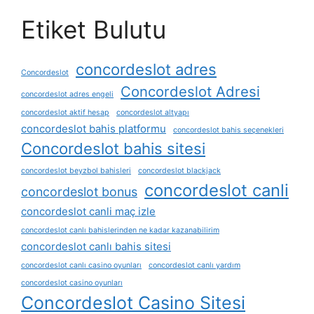
Etiket Bulutu
concordeslot adres
Concordeslot
Concordeslot Adresi
concordeslot adres engeli
concordeslot aktif hesap
concordeslot altyapı
concordeslot bahis platformu
concordeslot bahis seçenekleri
Concordeslot bahis sitesi
concordeslot beyzbol bahisleri
concordeslot blackjack
concordeslot canli
concordeslot bonus
concordeslot canli maç izle
concordeslot canlı bahislerinden ne kadar kazanabilirim
concordeslot canlı bahis sitesi
concordeslot canlı casino oyunları
concordeslot canlı yardım
concordeslot casino oyunları
Concordeslot Casino Sitesi