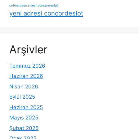
online oyun sitesi concordeslot
yeni adresi concordeslot
Arşivler
Temmuz 2026
Haziran 2026
Nisan 2026
Eylül 2025
Haziran 2025
Mayıs 2025
Şubat 2025
Ocak 2025