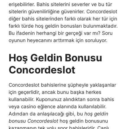
erişebilirler. Bahis sitelerini severler ve bu tür
sitelerin güvenilirliğine güvenirler. Concordeslot
diğer bahis sitelerinden farklı olarak her tür için
farklı türde hoş geldin bonusları bulunmaktadır.
Bu ifadenin herhangi bir gerçeği var mı? Soru
oyunun heyecanını arttırmak için soruluyor.
Hoş Geldin Bonusu
Concordeslot
Concordeslot bahislerine şüpheyle yaklaşanlar
için geçerlidir, ancak bunu başka herkes
kullanabilir. Kuponunuz alındıktan sonra bahis
veya casino eğlence alanında kullanılabilir.
Adından da anlaşılacağı gibi, bu
hoş geldin
bonusu Concordeslot
hoş geldin bonusunu
kazanmanın tek yolu spor bahisleridir. Canlı