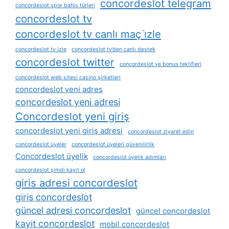
concordeslot telegram
concordeslot spor bahis türleri
concordeslot tv
concordeslot tv canlı maç i̇zle
concordeslot tv izle
concordeslot tv’den canlı destek
concordeslot twitter
concordeslot ve bonus teklifleri
concordeslot web sitesi casino şirketleri
concordeslot yeni adres
concordeslot yeni adresi
Concordeslot yeni giriş
concordeslot yeni giriş adresi
concordeslot ziyaret edin
concordeslot üyeler
concordeslot üyeleri güvenilirlik
Concordeslot üyelik
concordeslot üyelik adımları
concordeslot şimdi kayıt ol
giris adresi concordeslot
giris concordeslot
güncel adresi concordeslot
güncel concordeslot
kayit concordeslot
mobil concordeslot