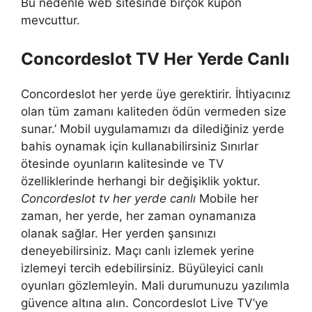
Bu nedenle web sitesinde birçok kupon
mevcuttur.
Concordeslot TV Her Yerde Canlı
Concordeslot her yerde üye gerektirir. İhtiyacınız
olan tüm zamanı kaliteden ödün vermeden size
sunar.’ Mobil uygulamamızı da dilediğiniz yerde
bahis oynamak için kullanabilirsiniz Sınırlar
ötesinde oyunların kalitesinde ve TV
özelliklerinde herhangi bir değişiklik yoktur.
Concordeslot tv her yerde canlı
Mobile her
zaman, her yerde, her zaman oynamanıza
olanak sağlar. Her yerden şansınızı
deneyebilirsiniz. Maçı canlı izlemek yerine
izlemeyi tercih edebilirsiniz. Büyüleyici canlı
oyunları gözlemleyin. Mali durumunuzu yazılımla
güvence altına alın. Concordeslot Live TV’ye