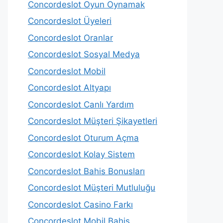
Concordeslot Oyun Oynamak
Concordeslot Üyeleri
Concordeslot Oranlar
Concordeslot Sosyal Medya
Concordeslot Mobil
Concordeslot Altyapı
Concordeslot Canlı Yardım
Concordeslot Müşteri Şikayetleri
Concordeslot Oturum Açma
Concordeslot Kolay Sistem
Concordeslot Bahis Bonusları
Concordeslot Müşteri Mutluluğu
Concordeslot Casino Farkı
Concordeslot Mobil Bahis