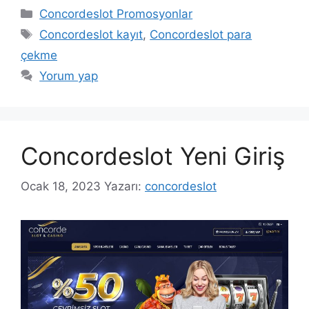
Kategoriler
Concordeslot Promosyonlar
Etiketler
Concordeslot kayıt
,
Concordeslot para
çekme
Yorum yap
Concordeslot Yeni Giriş
Ocak 18, 2023
Yazarı:
concordeslot