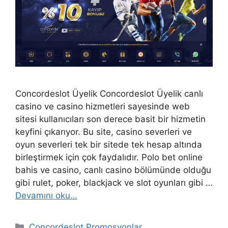
Concordeslot Üyelik Concordeslot Üyelik canlı
casino ve casino hizmetleri sayesinde web
sitesi kullanıcıları son derece basit bir hizmetin
keyfini çıkarıyor. Bu site, casino severleri ve
oyun severleri tek bir sitede tek hesap altında
birleştirmek için çok faydalıdır. Polo bet online
bahis ve casino, canlı casino bölümünde olduğu
gibi rulet, poker, blackjack ve slot oyunları gibi …
Devamını oku…
Kategoriler
Concordeslot Promosyonlar