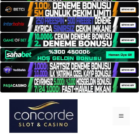
İçeriğe
atla
Menü