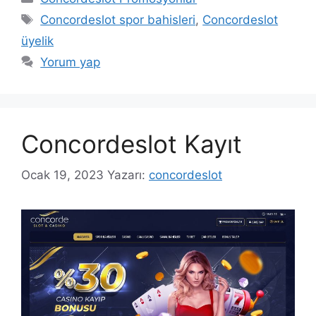
Etiketler
Concordeslot spor bahisleri
,
Concordeslot
üyelik
Yorum yap
Concordeslot Kayıt
Ocak 19, 2023
Yazarı:
concordeslot