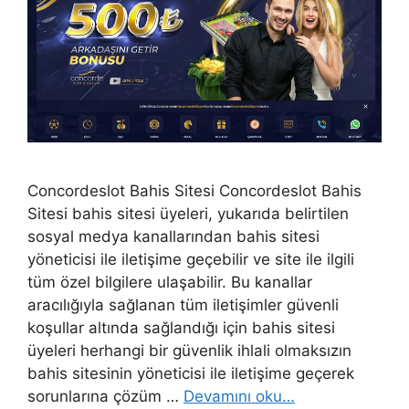
Concordeslot Bahis Sitesi Concordeslot Bahis
Sitesi bahis sitesi üyeleri, yukarıda belirtilen
sosyal medya kanallarından bahis sitesi
yöneticisi ile iletişime geçebilir ve site ile ilgili
tüm özel bilgilere ulaşabilir. Bu kanallar
aracılığıyla sağlanan tüm iletişimler güvenli
koşullar altında sağlandığı için bahis sitesi
üyeleri herhangi bir güvenlik ihlali olmaksızın
bahis sitesinin yöneticisi ile iletişime geçerek
sorunlarına çözüm …
Devamını oku…