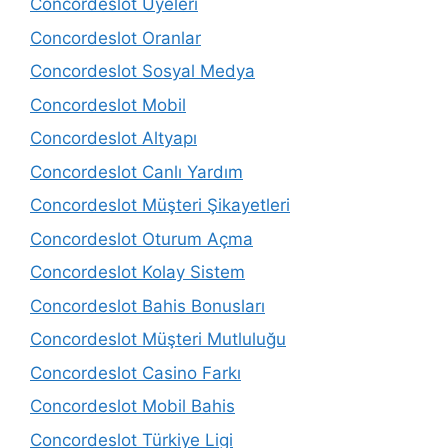
Concordeslot Üyeleri
Concordeslot Oranlar
Concordeslot Sosyal Medya
Concordeslot Mobil
Concordeslot Altyapı
Concordeslot Canlı Yardım
Concordeslot Müşteri Şikayetleri
Concordeslot Oturum Açma
Concordeslot Kolay Sistem
Concordeslot Bahis Bonusları
Concordeslot Müşteri Mutluluğu
Concordeslot Casino Farkı
Concordeslot Mobil Bahis
Concordeslot Türkiye Ligi