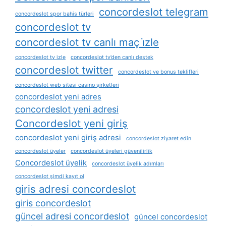
concordeslot telegram
concordeslot spor bahis türleri
concordeslot tv
concordeslot tv canlı maç i̇zle
concordeslot tv izle
concordeslot tv’den canlı destek
concordeslot twitter
concordeslot ve bonus teklifleri
concordeslot web sitesi casino şirketleri
concordeslot yeni adres
concordeslot yeni adresi
Concordeslot yeni giriş
concordeslot yeni giriş adresi
concordeslot ziyaret edin
concordeslot üyeler
concordeslot üyeleri güvenilirlik
Concordeslot üyelik
concordeslot üyelik adımları
concordeslot şimdi kayıt ol
giris adresi concordeslot
giris concordeslot
güncel adresi concordeslot
güncel concordeslot