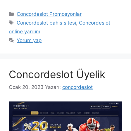
Kategoriler
Concordeslot Promosyonlar
Etiketler
Concordeslot bahis sitesi
,
Concordeslot
online yardım
Yorum yap
Concordeslot Üyelik
Ocak 20, 2023
Yazarı:
concordeslot